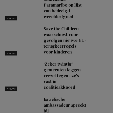
Paramaribo op lijst
van bedreigd
werelderfgoed
Nieuws
Save the Children
waarschuwt voor
gevolgen nieuwe EU-
terugkeerregels
voor kinderen
Nieuws
‘Zeker twintig’
gemeenten leggen
verzet tegen azc’s
vast in
coalitieakkoord
Nieuws
Israëlische
ambassadeur spreekt
bij