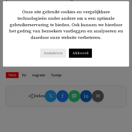
beheersen, heeft de EU een overeenkomst met Turkije,
Onze site gebruikt cookies en vergelijkbare
waarin Turkije, evenals landen zoals Marokko, optreedt als
technologieën onder andere om u een optimale
poortwachter in ruil voor financiële compensatie.
gebruikerservaring te bieden. Ook kunnen we hierdoor
het gedrag van bezoekers vastleggen en analyseren en
Ondanks strengere maatregelen tegen migratie, proberen
daardoor onze website verbeteren.
vluchtelingen nog steeds via land of zee Europa te
bereiken, met tragische gevolgen: velen verdrinken
Annuleren
Akkoord
tijdens de oversteek naar Europa.
TAGS
EU
migratie
Turkije
𝕏
f
in
✉
Delen