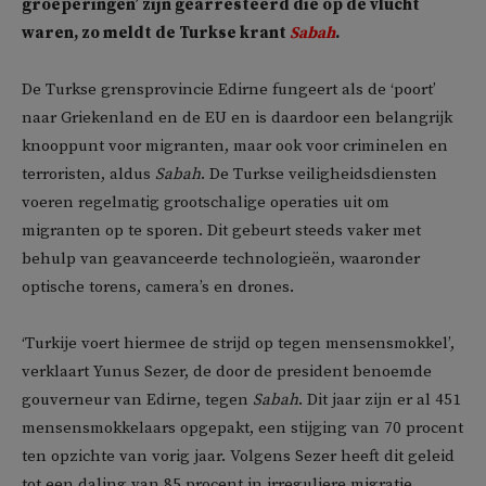
groeperingen’ zijn gearresteerd die op de vlucht
waren, zo meldt de Turkse krant
Sabah
.
De Turkse grensprovincie Edirne fungeert als de ‘poort’
naar Griekenland en de EU en is daardoor een belangrijk
knooppunt voor migranten, maar ook voor criminelen en
terroristen, aldus
Sabah
. De Turkse veiligheidsdiensten
voeren regelmatig grootschalige operaties uit om
migranten op te sporen. Dit gebeurt steeds vaker met
behulp van geavanceerde technologieën, waaronder
optische torens, camera’s en drones.
‘Turkije voert hiermee de strijd op tegen mensensmokkel’,
verklaart Yunus Sezer, de door de president benoemde
gouverneur van Edirne, tegen
Sabah
. Dit jaar zijn er al 451
mensensmokkelaars opgepakt, een stijging van 70 procent
ten opzichte van vorig jaar. Volgens Sezer heeft dit geleid
tot een daling van 85 procent in irreguliere migratie.