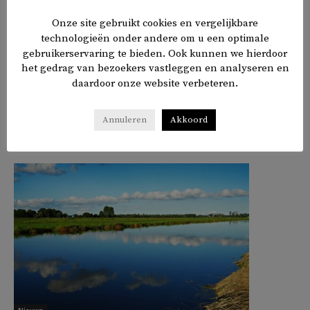
Turkije is dan ook
dieper weggezakt
op de
Onze site gebruikt cookies en vergelijkbare
e
persvrijheidsindex RSF, op de 165
plek (van de 180
technologieën onder andere om u een optimale
landen).
gebruikerservaring te bieden. Ook kunnen we hierdoor
het gedrag van bezoekers vastleggen en analyseren en
daardoor onze website verbeteren.
𝕏
f
in
✉
Delen
Annuleren
Akkoord