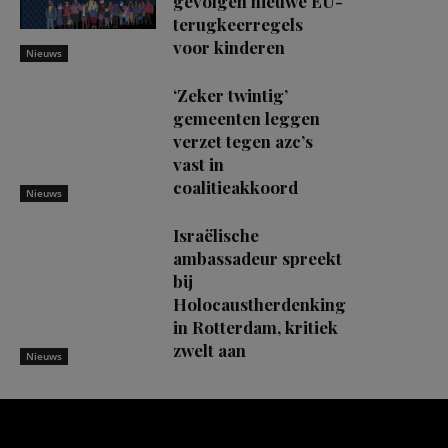
gevolgen nieuwe EU-
terugkeerregels
voor kinderen
Nieuws
‘Zeker twintig’
gemeenten leggen
verzet tegen azc’s
vast in
coalitieakkoord
Nieuws
Israëlische
ambassadeur spreekt
bij
Holocaustherdenking
in Rotterdam, kritiek
zwelt aan
Nieuws