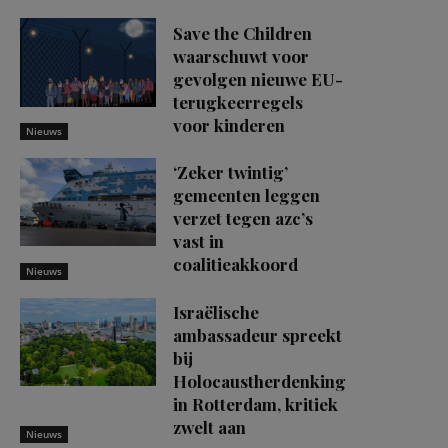
Save the Children
waarschuwt voor
gevolgen nieuwe EU-
terugkeerregels
voor kinderen
Nieuws
‘Zeker twintig’
gemeenten leggen
verzet tegen azc’s
vast in
coalitieakkoord
Nieuws
Israëlische
ambassadeur spreekt
bij
Holocaustherdenking
in Rotterdam, kritiek
zwelt aan
Nieuws