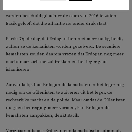
leger. Het bindmiddel: een gedeelde vijand in de
geestelijke Fethullah Gülen en zijn aanhangers, die ervan
worden beschuldigd achter de coup van 2016 te zitten.
Bacik gelooft dat die alliantie nu onder druk staat.
Bacik: ‘Op de dag dat Erdogan hen niet meer nodig heeft,
zullen ze de kemalisten worden gezuiverd.’ De seculiere
kemalisten zouden daarom vrezen dat Erdogan nog meer
macht naar zich toe zal trekken en het leger gaat
islamiseren.
Aanvankelijk had Erdogan de kemalisten in het leger nog
nodig om de Gülenisten te zuiveren uit het leger, de
rechterlijke macht en de politie. Maar omdat de Gülenisten
nu geen bedreiging meer vormen, kan Erdogan de
kemalisten aanpakken, denkt Bacik.
Vorig jaar ontsloeg Erdogan een kemalistische admiraal.