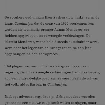
De seculiere oud-militair Ilker Basbug (foto, links) zei in de
krant
Cumhuriyet
dat de coup van 1960 voorkomen kon
worden als toenmalig premier Adnan Menderes zou
hebben opgeroepen tot vervroegde verkiezingen. De
islamist Menderes, wiens beleid steeds autoritairder werd,
werd door het leger aan de kant gezet en na een jaar
opgehangen na een showproces.
‘Het plegen van een militaire staatsgreep tegen een
regering die tot vervroegde verkiezingen had opgeroepen,
zou een uitdrukkelijke coup zijn geweest tegen de wil van
het volk,’ aldus Basbug in
Cumhuriyet
.
Basbugs advocaat zegt dat zijn cliënt met deze woorden
geenszins een nieuwe coup heeft willen aanjagen, maar