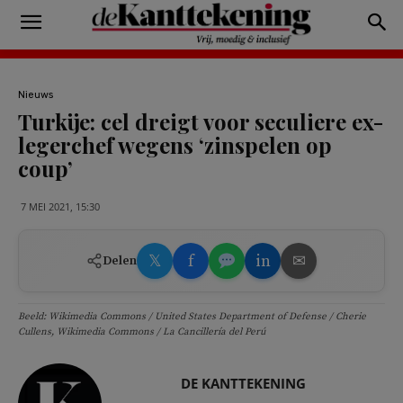
Nieuws
Turkije: cel dreigt voor seculiere ex-
legerchef wegens ‘zinspelen op
coup’
7 MEI 2021, 15:30
𝕏
f
in
✉
Delen
Beeld: Wikimedia Commons / United States Department of Defense / Cherie
Cullens, Wikimedia Commons / La Cancillería del Perú
DE KANTTEKENING