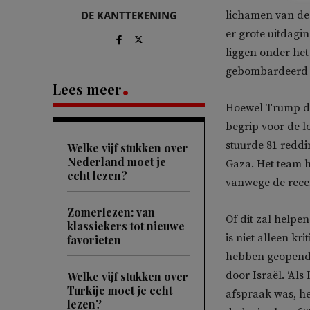
DE KANTTEKENING
lichamen van de
er grote uitdagin
liggen onder het
gebombardeerd zi
Lees meer
Hoewel Trump de 
begrip voor de l
stuurde 81 redd
Welke vijf stukken over
Nederland moet je
Gaza. Het team h
echt lezen?
vanwege de recen
Zomerlezen: van
Of dit zal helpen
klassiekers tot nieuwe
is niet alleen k
favorieten
hebben geopend 
door Israël. ‘Al
Welke vijf stukken over
Turkije moet je echt
afspraak was, h
lezen?