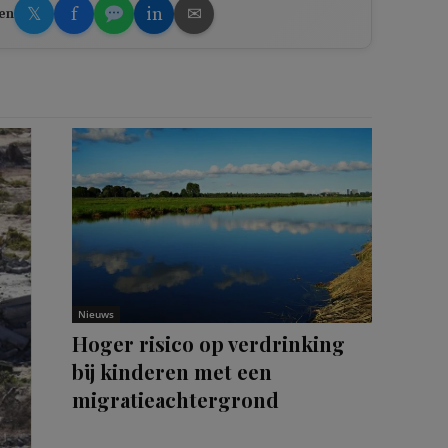
𝕏
f
in
✉
en
Nieuws
Hoger risico op verdrinking
bij kinderen met een
migratieachtergrond