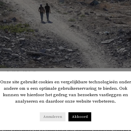
wen. Beeld: Eyad Baba/Gaza
Onze site gebruikt cookies en vergelijkbare technologieën onder
andere om u een optimale gebruikerservaring te bieden. Ook
kunnen we hierdoor het gedrag van bezoekers vastleggen en
lpen met het zoeken naar de lichamen van gijzelaars onde
analyseren en daardoor onze website verbeteren.
amas moet nog 19 lichamen overdragen. Israël heeft gedr
ervatten als het deze afspraak niet nakomt.
Annuleren
Akkoord
il van gijzelaars en gevangenen het stadium aanbrak waarin 