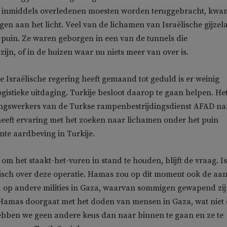
 inmiddels overledenen moesten worden teruggebracht, kw
gen aan het licht. Veel van de lichamen van Israëlische gijzel
 puin. Ze waren geborgen in een van de tunnels die
jn, of in de huizen waar nu niets meer van over is.
Israëlische regering heeft gemaand tot geduld is er weinig
ogistieke uitdaging. Turkije besloot daarop te gaan helpen. He
ingswerkers van de Turkse rampenbestrijdingsdienst AFAD na
eeft ervaring met het zoeken naar lichamen onder het puin
te aardbeving in Turkije.
 om het staakt-het-vuren in stand te houden, blijft de vraag. I
ritisch over deze operatie. Hamas zou op dit moment ook de aa
op andere milities in Gaza, waarvan sommigen gewapend zi
s Hamas doorgaat met het doden van mensen in Gaza, wat niet
ebben we geen andere keus dan naar binnen te gaan en ze te