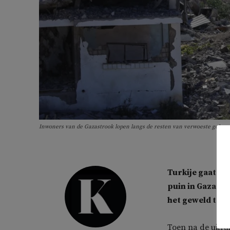
Inwoners van de Gazastrook lopen langs de resten van verwoeste gebou
Turkije gaat he
puin in Gaza. H
het geweld te h
Toen na de uitru