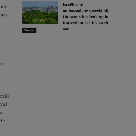
Israëlische
amen
ambassadeur spreekt bij
aars
Holocaustherdenking in
Rotterdam, kritiek zwelt
aan
Nieuws
t
ar
sraël
nval
jn
 de