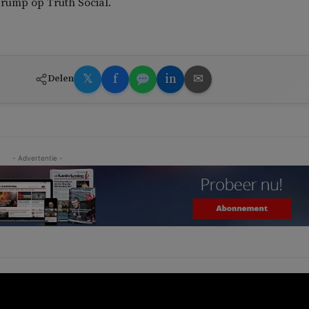
Trump op Truth Social.
𝕏
f
in
✉
Delen
- Advertentie -