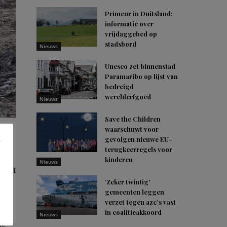
Primeur in Duitsland:
informatie over
vrijdaggebed op
stadsbord
Nieuws
Unesco zet binnenstad
Paramaribo op lijst van
bedreigd
werelderfgoed
Nieuws
Save the Children
waarschuwt voor
gevolgen nieuwe EU-
terugkeerregels voor
kinderen
Nieuws
r het
‘Zeker twintig’
eigd
gemeenten leggen
verzet tegen azc’s vast
in coalitieakkoord
Nieuws
de