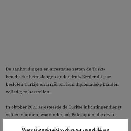
De aanhoudingen en arrestaties zetten de Turks-
Israëlische betrekkingen onder druk. Eerder dit jaar
besloten Turkije en Israël om hun diplomatieke banden
volledig te herstellen.
In oktober 2021 arresteerde de Turkse inlichtingendienst
vijftien mannen, waaronder ook Palestijnen, die ervan
verdacht werden Palestijnse burgers in Turkije te
Onze site gebruikt cookies en vergelijkbare
bespioneren.