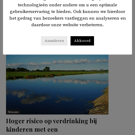
technologieën onder andere om u een optimale
gebruikerservaring te bieden. Ook kunnen we hierdoor
het gedrag van bezoekers vastleggen en analyseren en
daardoor onze website verbeteren.
𝕏
f
in
✉
Delen
Annuleren
Akkoord
Nieuws
Hoger risico op verdrinking bij
kinderen met een