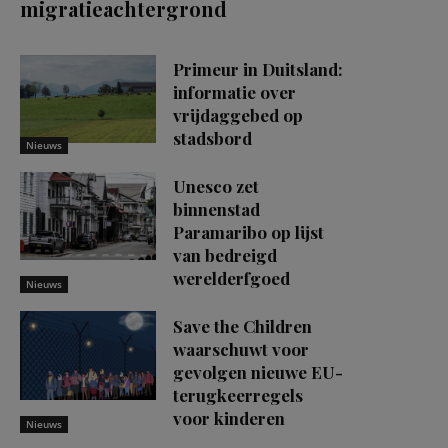
migratieachtergrond
Primeur in Duitsland:
informatie over
vrijdaggebed op
stadsbord
Nieuws
Unesco zet
binnenstad
Paramaribo op lijst
van bedreigd
werelderfgoed
Nieuws
Save the Children
waarschuwt voor
gevolgen nieuwe EU-
terugkeerregels
voor kinderen
Nieuws