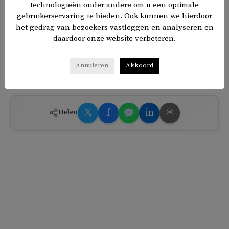
technologieën onder andere om u een optimale
Intussen zijn ook ruim 650 mensen aangehouden op
gebruikerservaring te bieden. Ook kunnen we hierdoor
verdenking van het ontplooien van ‘financiële activiteiten’
het gedrag van bezoekers vastleggen en analyseren en
voor de in Turkije de verboden Gülenbeweging. Daarvan
daardoor onze website verbeteren.
zijn nu 219 gearresteerd, meldt de Turkse nieuwssite
Turkish Minute
.
Annuleren
Akkoord
𝕏
f
in
✉
Delen