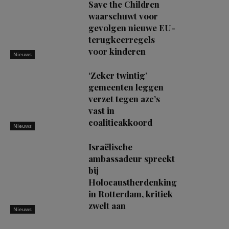
Save the Children
waarschuwt voor
gevolgen nieuwe EU-
terugkeerregels
voor kinderen
Nieuws
‘Zeker twintig’
gemeenten leggen
verzet tegen azc’s
vast in
coalitieakkoord
Nieuws
Israëlische
ambassadeur spreekt
bij
Holocaustherdenking
in Rotterdam, kritiek
zwelt aan
Nieuws