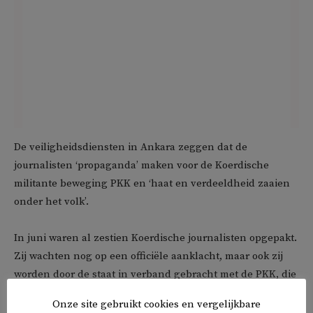
De veiligheidsdiensten in Ankara zeggen dat de
journalisten ‘propaganda’ maken voor de Koerdische
militante beweging PKK en ‘haat en verdeeldheid zaaien
onder het volk’.
In juni waren al zestien Koerdische journalisten opgepakt.
Zij wachten nog op een officiële aanklacht, maar ook zij
worden door de staat in verband gebracht met de PKK, die
ook op de terrorismelijst staat van de VS en EU.
Onze site gebruikt cookies en vergelijkbare