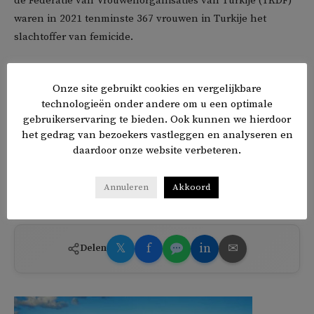
de Federatie van Vrouwenorganisaties van Turkije (TKDF)
waren in 2021 tenminste 367 vrouwen in Turkije het
slachtoffer van femicide.
Vorig jaar trok Turkije zich bovendien terug uit de
Onze site gebruikt cookies en vergelijkbare
Istanbulconventie, een internationaal verdrag om geweld
technologieën onder andere om u een optimale
tegen vrouwen tegen te gaan. Conservatieve Turken, de
gebruikerservaring te bieden. Ook kunnen we hierdoor
Partij van Rechtvaardigheid en Ontwikkeling AKP van
het gedrag van bezoekers vastleggen en analyseren en
president Recep Tayyip Erdogan voorop, zijn van mening
daardoor onze website verbeteren.
dat dit verdrag de traditionele waarden van het land
ondermijnt.
Annuleren
Akkoord
𝕏
f
in
✉
Delen