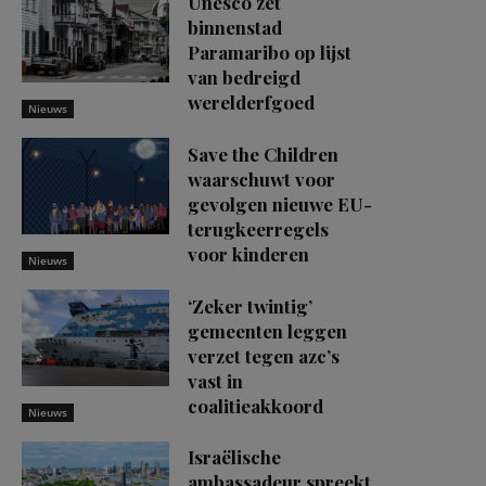
Unesco zet
binnenstad
Paramaribo op lijst
van bedreigd
werelderfgoed
Nieuws
Save the Children
waarschuwt voor
gevolgen nieuwe EU-
terugkeerregels
voor kinderen
Nieuws
‘Zeker twintig’
gemeenten leggen
verzet tegen azc’s
vast in
coalitieakkoord
Nieuws
Israëlische
ambassadeur spreekt