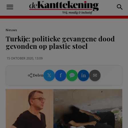
Nieuws
Turkije: politieke gevangene dood
gevonden op plastic stoel
15 OKTOBER 2020, 13:09
𝕏
f
in
✉
Delen