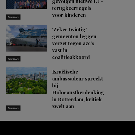
gevolgen nieuwe EU-
terugkeerregels
voor kinderen
Nieuws
‘Zeker twintig’
gemeenten leggen
verzet tegen azc’s
vast in
coalitieakkoord
Nieuws
Israëlische
ambassadeur spreekt
bij
Holocaustherdenking
in Rotterdam, kritiek
zwelt aan
Nieuws