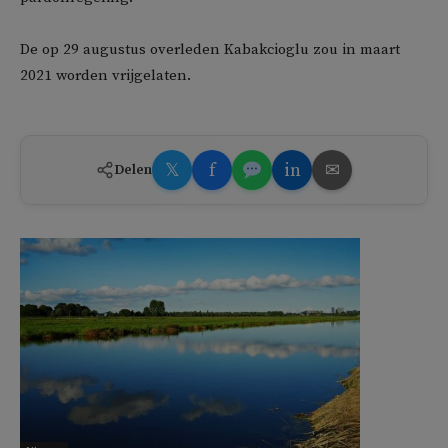
De op 29 augustus overleden Kabakcioglu zou in maart
2021 worden vrijgelaten.
𝕏
f
in
✉
Delen