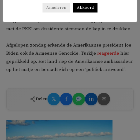
de afgelopen jaren al vele Koerdische kopstukken de bak
Annuleren
Akkoord
in, waaronder oud-HDP-leider Selahattin Demirtas.
Volgens critici gebruikt Turkije de aantijging van ‘banden
met de PKK’ om dissidente stemmen de kop in te drukken.
Afgelopen zondag erkende de Amerikaanse president Joe
Biden ook de Armeense Genocide. Turkije
reageerde
hier
geprikkeld op. Het land riep de Amerikaanse ambassadeur
op het matje en beraadt zich op een ‘politiek antwoord’.
𝕏
f
in
✉
Delen