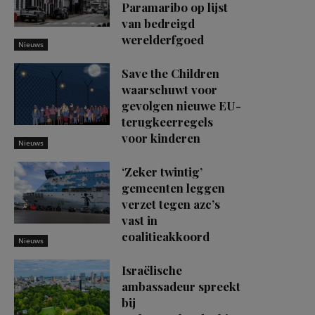
Paramaribo op lijst
van bedreigd
werelderfgoed
Nieuws
Save the Children
waarschuwt voor
gevolgen nieuwe EU-
terugkeerregels
voor kinderen
Nieuws
‘Zeker twintig’
gemeenten leggen
verzet tegen azc’s
vast in
coalitieakkoord
Nieuws
Israëlische
ambassadeur spreekt
bij