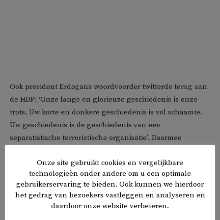
Ook president Erdogans woordvoerder twitterde terug aan
de HDP: ‘Onze lange en glorieuze geschiedenis is onze
trots. Uw korte en donkere geschiedenis is vol schaamte.
Uw geschiedenis is de geschiedenis van een
separatistische terroristische organisatie’. Daarmee
refereerde hij aan de PKK, een separatistische organisatie
Onze site gebruikt cookies en vergelijkbare
die strijd voor een onafhankelijk Koerdistan.
technologieën onder andere om u een optimale
gebruikerservaring te bieden. Ook kunnen we hierdoor
De HDP wordt momenteel door een rechtbank onderzocht
het gedrag van bezoekers vastleggen en analyseren en
op vermeende banden met de PKK, waardoor een verbod
daardoor onze website verbeteren.
dreigt. Onder het mom van ‘banden met de PKK’ draaiden