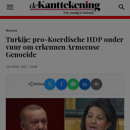
Nieuws
Turkije: pro-Koerdische HDP onder
vuur om erkennen Armeense
Genocide
26 APRIL 2021, 14:49
𝕏
f
in
✉
Delen