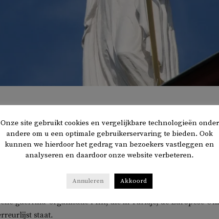
Onze site gebruikt cookies en vergelijkbare technologieën onder
andere om u een optimale gebruikerservaring te bieden. Ook
er van Turkije pleit bij het Constitutioneel Hof voor een
kunnen we hierdoor het gedrag van bezoekers vastleggen en
erheidsfinanciering van de pro-Koerdische oppositiepart
analyseren en daardoor onze website verbeteren.
 het Turkse persbureau
Anadolu
.
Annuleren
Akkoord
mt de partij, in navolging van president Erdogan, een vleuge
sche guerrilla-organisatie PKK, die in Turkije, de Europese Un
reurlijst staat.