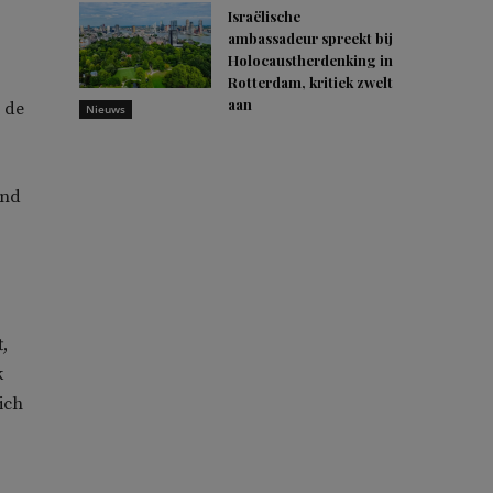
Israëlische
ambassadeur spreekt bij
Holocaustherdenking in
Rotterdam, kritiek zwelt
aan
 de
Nieuws
end
,
k
ich