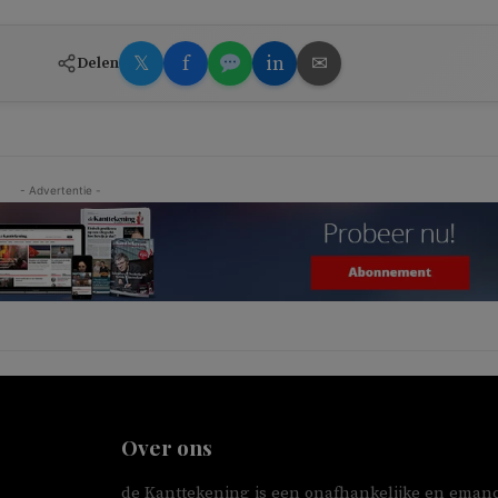
𝕏
f
in
✉
Delen
- Advertentie -
Over ons
de Kanttekening is een onafhankelijke en emanc