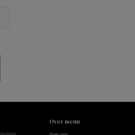
Over menu
ipatoire
Over ons