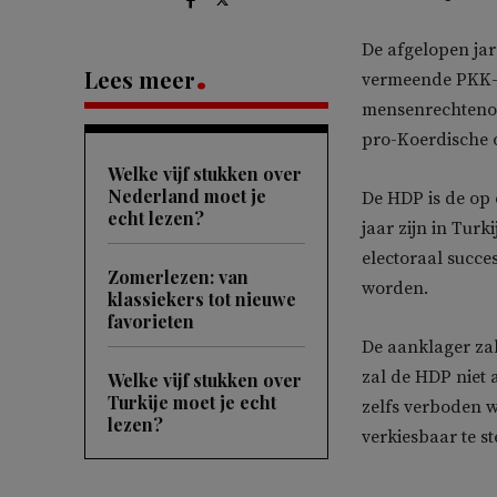
De afgelopen jar
Lees meer
vermeende PKK-b
mensenrechtenor
pro-Koerdische o
Welke vijf stukken over
Nederland moet je
De HDP is de op 
echt lezen?
jaar zijn in Tur
electoraal succe
Zomerlezen: van
worden.
klassiekers tot nieuwe
favorieten
De aanklager zal 
zal de HDP niet 
Welke vijf stukken over
Turkije moet je echt
zelfs verboden 
lezen?
verkiesbaar te st