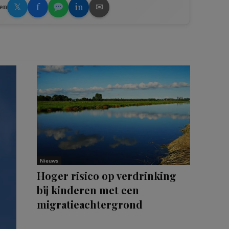
𝕏
f
in
✉
en
Nieuws
Hoger risico op verdrinking
bij kinderen met een
migratieachtergrond