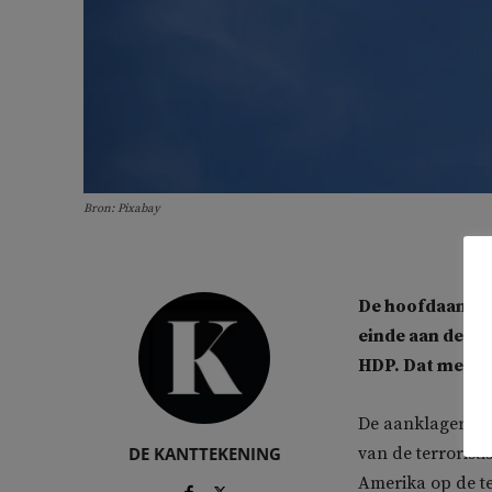
Bron: Pixabay
De hoofdaanklag
einde aan de ov
HDP. Dat meldt
De aanklager noe
DE KANTTEKENING
van de terroristi
Amerika op de ter