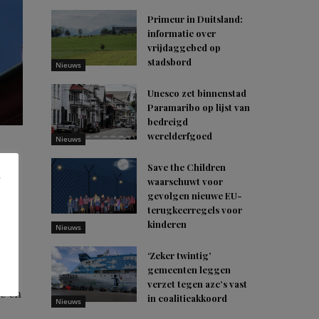
Primeur in Duitsland:
informatie over
vrijdaggebed op
stadsbord
Nieuws
Unesco zet binnenstad
Paramaribo op lijst van
bedreigd
werelderfgoed
Nieuws
Save the Children
waarschuwt voor
gevolgen nieuwe EU-
terugkeerregels voor
ij
kinderen
Nieuws
‘Zeker twintig’
gemeenten leggen
l
verzet tegen azc’s vast
ie en
in coalitieakkoord
Nieuws