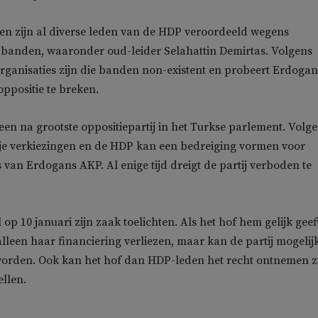
en zijn al diverse leden van de HDP veroordeeld wegens
anden, waaronder oud-leider Selahattin Demirtas. Volgens
ganisaties zijn die banden non-existent en probeert Erdogan
ppositie te breken.
een na grootste oppositiepartij in het Turkse parlement. Volg
kije verkiezingen en de HDP kan een bedreiging vormen voor
s van Erdogans AKP. Al enige tijd dreigt de partij verboden te
op 10 januari zijn zaak toelichten. Als het hof hem gelijk geeft
alleen haar financiering verliezen, maar kan de partij mogelij
worden. Ook kan het hof dan HDP-leden het recht ontnemen z
ellen.