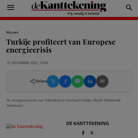
Nieuws
Turkije profiteert van Europese
energiecrisis
27 DECEMBER 2022, 15:00
𝕏
f
in
✉
Delen
De energiecentrale van Tufanbeyli in Centraal-Turkije (Beeld: Wikimedia
Commons)
DE KANTTEKENING