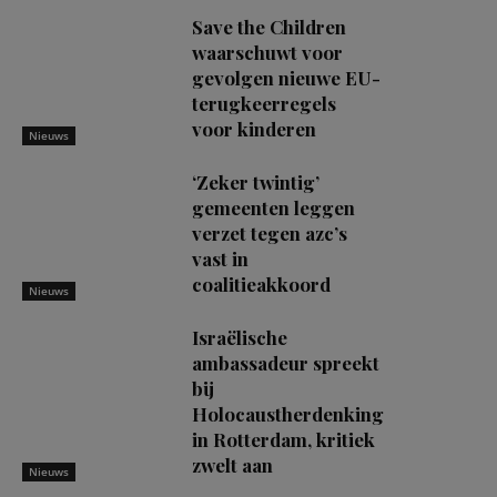
Save the Children
waarschuwt voor
gevolgen nieuwe EU-
terugkeerregels
voor kinderen
Nieuws
‘Zeker twintig’
gemeenten leggen
verzet tegen azc’s
vast in
coalitieakkoord
Nieuws
Israëlische
ambassadeur spreekt
bij
Holocaustherdenking
in Rotterdam, kritiek
zwelt aan
Nieuws