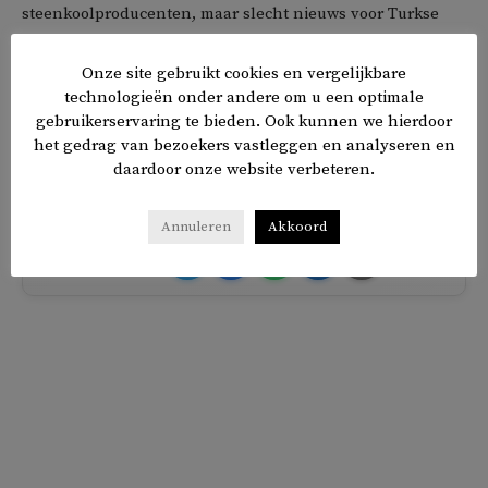
steenkoolproducenten, maar slecht nieuws voor Turkse
consumenten, die meer moeten betalen.
Onze site gebruikt cookies en vergelijkbare
technologieën onder andere om u een optimale
Een andere zorg is het klimaat. Terwijl het beleid
gebruikerservaring te bieden. Ook kunnen we hierdoor
wereldwijd is om steenkoolwinning te ontmoedigen, is in
het gedrag van bezoekers vastleggen en analyseren en
Turkije nu een tegenovergestelde ontwikkeling gaande.
daardoor onze website verbeteren.
Annuleren
Akkoord
𝕏
f
in
✉
Delen