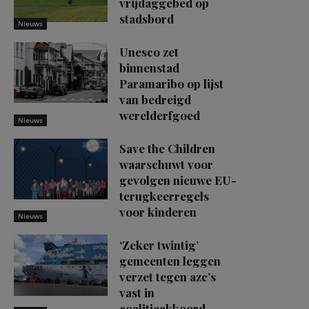
vrijdaggebed op
stadsbord
Nieuws
Unesco zet
binnenstad
Paramaribo op lijst
van bedreigd
werelderfgoed
Nieuws
Save the Children
waarschuwt voor
gevolgen nieuwe EU-
terugkeerregels
voor kinderen
Nieuws
‘Zeker twintig’
gemeenten leggen
verzet tegen azc’s
vast in
coalitieakkoord