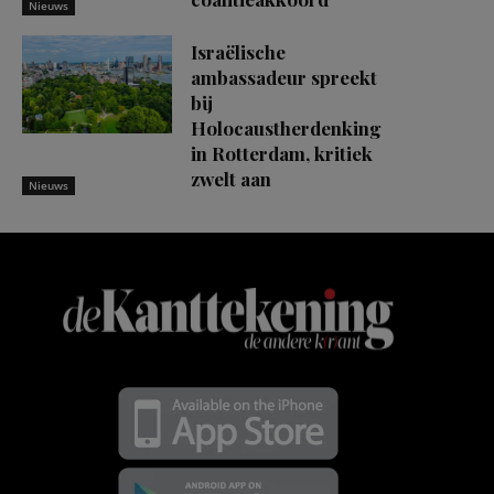
Nieuws
Israëlische
ambassadeur spreekt
bij
Holocaustherdenking
in Rotterdam, kritiek
zwelt aan
Nieuws