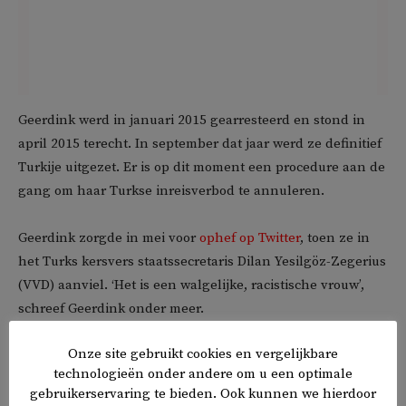
Geerdink werd in januari 2015 gearresteerd en stond in
april 2015 terecht. In september dat jaar werd ze definitief
Turkije uitgezet. Er is op dit moment een procedure aan de
gang om haar Turkse inreisverbod te annuleren.
Geerdink zorgde in mei voor
ophef op Twitter
, toen ze in
het Turks kersvers staatssecretaris Dilan Yesilgöz-Zegerius
(VVD) aanviel. ‘Het is een walgelijke, racistische vrouw’,
schreef Geerdink onder meer.
Onze site gebruikt cookies en vergelijkbare
technologieën onder andere om u een optimale
𝕏
f
in
✉
gebruikerservaring te bieden. Ook kunnen we hierdoor
Delen