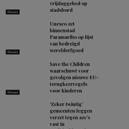
vrijdaggebed op
stadsbord
Nieuws
Unesco zet
binnenstad
Paramaribo op lijst
van bedreigd
werelderfgoed
Nieuws
Save the Children
waarschuwt voor
gevolgen nieuwe EU-
terugkeerregels
voor kinderen
Nieuws
‘Zeker twintig’
gemeenten leggen
verzet tegen azc’s
vast in