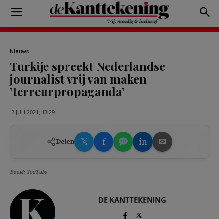
Nieuws
Turkije spreekt Nederlandse
journalist vrij van maken
’terreurpropaganda’
2 JULI 2021, 13:29
𝕏
f
in
✉
Delen
Beeld: YouTube
DE KANTTEKENING