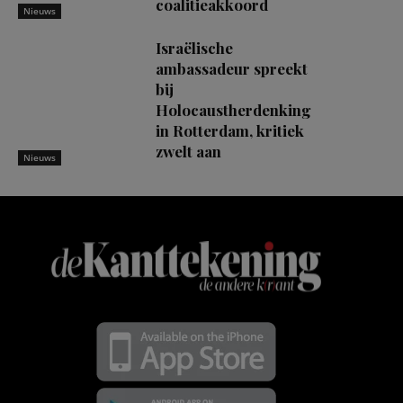
coalitieakkoord
Nieuws
Israëlische
ambassadeur spreekt
bij
Holocaustherdenking
in Rotterdam, kritiek
zwelt aan
Nieuws