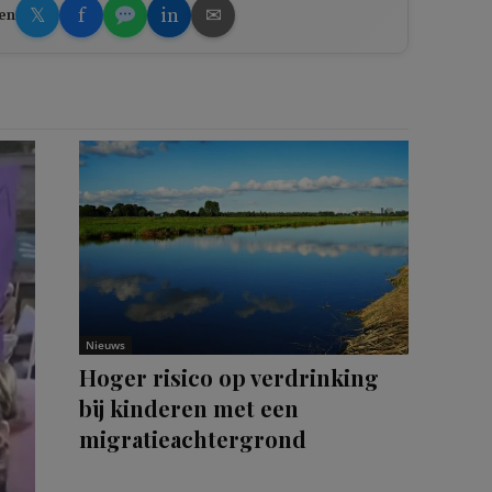
𝕏
f
in
✉
en
Nieuws
Hoger risico op verdrinking
bij kinderen met een
migratieachtergrond