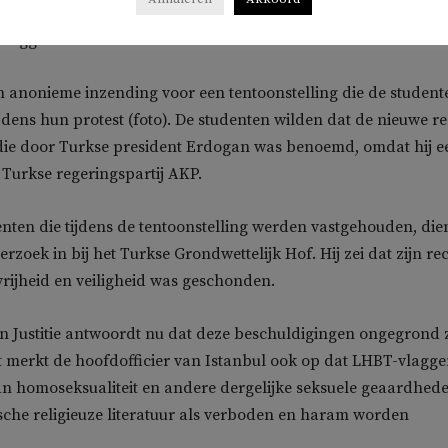
Mekka afbeeldt, de meest heilige plek in de islam. Het kunstw
vlaggen in de hoeken van het canvas.
 anonieme inzending voor een tentoonstelling die de student
jdens hun protest (foto). De studenten wilden dat de nieuwe re
die door Turkse president Erdogan was benoemd, omdat hij e
e Turkse regeringspartij AKP.
nten die tijdens de tentoonstelling werden vastgehouden, di
erzoek in bij het Turkse Grondwettelijk Hof. Hij zei dat zijn re
vrijheid en veiligheid was geschonden.
an Justitie antwoordt nu dat deze beschuldigingen ongegrond z
t merkt de hoofdofficier van Istanbul ook op dat LHBT-vlagg
an homoseksualiteit en andere dergelijke seksuele geaardhede
tische religieuze literatuur als verboden en haram worden