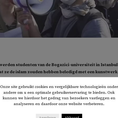
 werden studenten van de Bogazici-universiteit in Istanbul
t ze de islam zouden hebben beledigd met een kunstwerk
ekka combineert met de regenboogvlag. Terecht,
aldus
he
e van Justitie: homoseksualiteit is ‘haram’.
Onze site gebruikt cookies en vergelijkbare technologieën onder
andere om u een optimale gebruikerservaring te bieden. Ook
kunnen we hierdoor het gedrag van bezoekers vastleggen en
van de prestigieuze Bogazici-universiteit in Turkije stonden in
analyseren en daardoor onze website verbeteren.
echter in Istanbul. Ze zouden zich in januari schuldig hebben
nlijk beledigen van religieuze waarden’, vanwege een kunstw
Annuleren
Akkoord