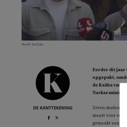
Beeld: YouTube
Eerder dit jaar
opgepakt, omda
de Kaäba van M
Turkse ministeri
DE KANTTEKENING
Zeven studenten 
maart voor een r
gemaakt aan ‘ope