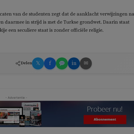
aten van de studenten zegt dat de aanklacht verwijzingen n
en daarmee in strijd is met de Turkse grondwet. Daarin staat
ije een seculiere staat is zonder officiële religie.
𝕏
f
in
✉
Delen
- Advertentie -