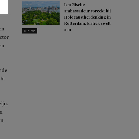
erk
Israëlische
ambassadeur spreekt bij
Holocaustherdenking in
Rotterdam, kritiek zwelt
en
aan
Nieuws
ctor
en
ende
cht
ijn.
en
n,