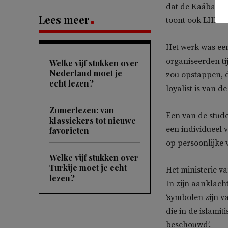
dat de Kaäba in 
Lees meer
toont ook LHBT-
Het werk was een
organiseerden ti
Welke vijf stukken over
Nederland moet je
zou opstappen, 
echt lezen?
loyalist is van d
Zomerlezen: van
Een van de stude
klassiekers tot nieuwe
een individueel v
favorieten
op persoonlijke 
Welke vijf stukken over
Turkije moet je echt
Het ministerie v
lezen?
In zijn aanklach
‘symbolen zijn v
die in de islami
beschouwd’.