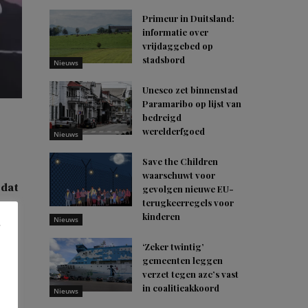
Primeur in Duitsland:
informatie over
vrijdaggebed op
stadsbord
Nieuws
Unesco zet binnenstad
Paramaribo op lijst van
bedreigd
werelderfgoed
Nieuws
Save the Children
waarschuwt voor
 dat
gevolgen nieuwe EU-
terugkeerregels voor
t
kinderen
Nieuws
‘Zeker twintig’
gemeenten leggen
verzet tegen azc’s vast
in coalitieakkoord
Nieuws
erk