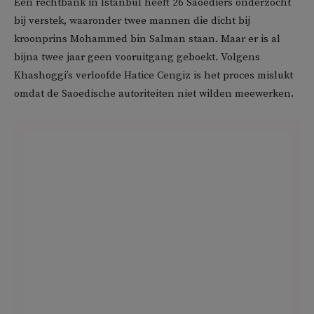
Een rechtbank in Istanbul heeft 26 Saoediërs onderzocht
bij verstek, waaronder twee mannen die dicht bij
kroonprins Mohammed bin Salman staan. Maar er is al
bijna twee jaar geen vooruitgang geboekt. Volgens
Khashoggi’s verloofde Hatice Cengiz is het proces mislukt
omdat de Saoedische autoriteiten niet wilden meewerken.