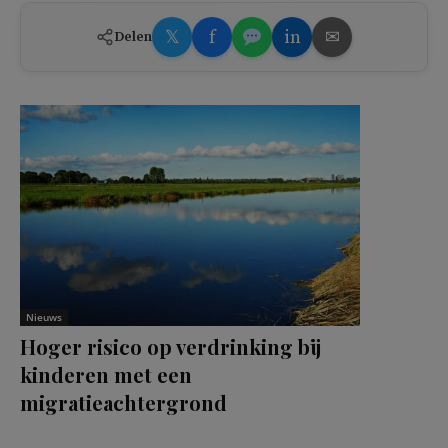
𝕏
f
in
✉
Delen
Nieuws
Hoger risico op verdrinking bij
kinderen met een
migratieachtergrond