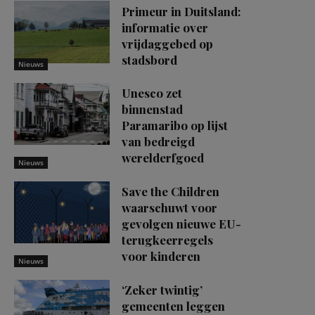
Primeur in Duitsland:
informatie over
vrijdaggebed op
stadsbord
Nieuws
Unesco zet
binnenstad
Paramaribo op lijst
van bedreigd
werelderfgoed
Nieuws
Save the Children
waarschuwt voor
gevolgen nieuwe EU-
terugkeerregels
voor kinderen
Nieuws
‘Zeker twintig’
gemeenten leggen