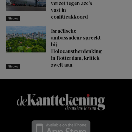
verzet tegen azc’s
vast in
coalitieakkoord
Nieuws
Israëlische
ambassadeur spreekt
bij
Holocaustherdenking
in Rotterdam, kritiek
zwelt aan
Nieuws