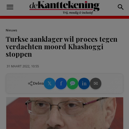
Nieuws
Turkse aanklager wil proces tegen
verdachten moord Khashoggi
stoppen
31 MAART 2022, 10:55
𝕏
f
in
✉
Delen