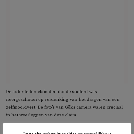
De autoriteiten claimden dat de student was
neergeschoten op verdenking van het dragen van een
zelfmoordvest. De foto’s van Gök’s camera waren cruciaal
in het weerleggen van deze claim.
Ze tonen hoe de student met ontbloot bovenlijf een