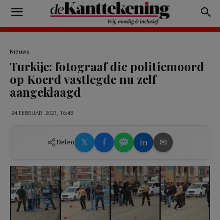
Nieuws
Turkije: fotograaf die politiemoord
op Koerd vastlegde nu zelf
aangeklaagd
24 FEBRUARI 2021, 16:43
𝕏
f
in
✉
Delen