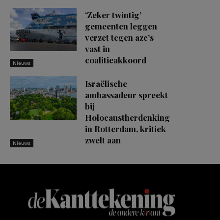
‘Zeker twintig’
gemeenten leggen
verzet tegen azc’s
vast in
coalitieakkoord
Nieuws
Israëlische
ambassadeur spreekt
bij
Holocaustherdenking
in Rotterdam, kritiek
zwelt aan
Nieuws