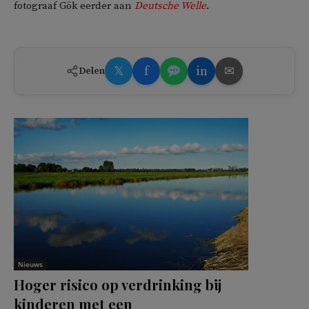
fotograaf Gök eerder aan
Deutsche Welle
.
𝕏
f
in
✉
Delen
Nieuws
Hoger risico op verdrinking bij
kinderen met een