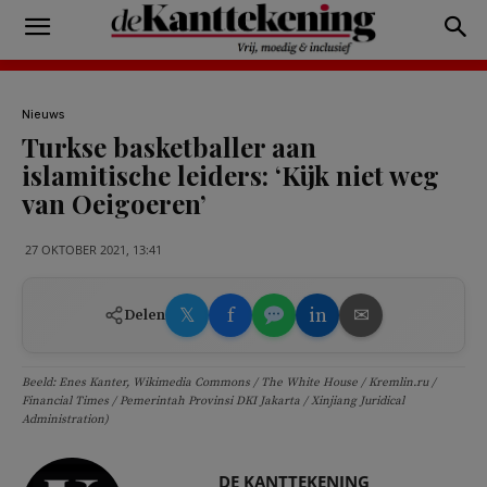
Nieuws
Turkse basketballer aan
islamitische leiders: ‘Kijk niet weg
van Oeigoeren’
27 OKTOBER 2021, 13:41
𝕏
f
in
✉
Delen
Beeld: Enes Kanter, Wikimedia Commons / The White House / Kremlin.ru /
Financial Times / Pemerintah Provinsi DKI Jakarta / Xinjiang Juridical
Administration)
DE KANTTEKENING