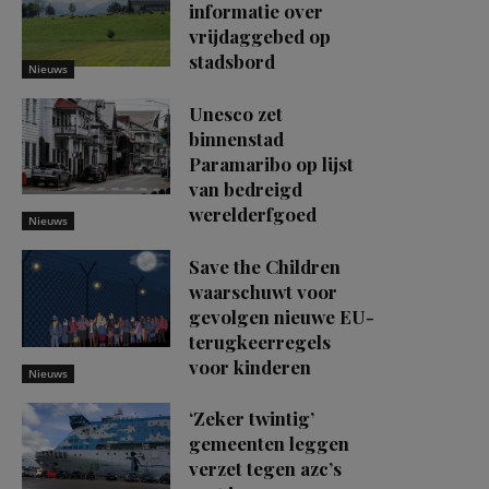
informatie over
vrijdaggebed op
stadsbord
Nieuws
Unesco zet
binnenstad
Paramaribo op lijst
van bedreigd
werelderfgoed
Nieuws
Save the Children
waarschuwt voor
gevolgen nieuwe EU-
terugkeerregels
voor kinderen
Nieuws
‘Zeker twintig’
gemeenten leggen
verzet tegen azc’s