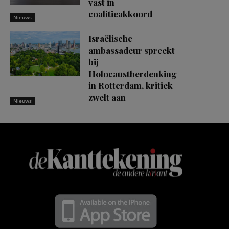
vast in
coalitieakkoord
Nieuws
Israëlische
ambassadeur spreekt
bij
Holocaustherdenking
in Rotterdam, kritiek
zwelt aan
Nieuws