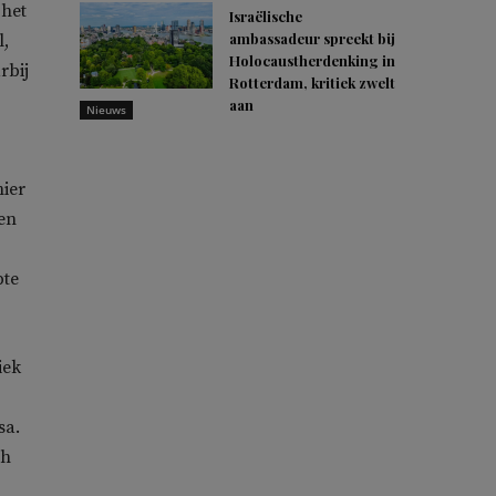
 het
Israëlische
ambassadeur spreekt bij
l,
Holocaustherdenking in
rbij
Rotterdam, kritiek zwelt
aan
Nieuws
hier
en
pte
iek
sa.
ch