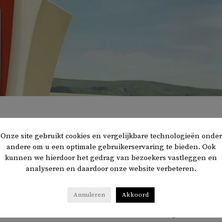
Onze site gebruikt cookies en vergelijkbare technologieën onder
andere om u een optimale gebruikerservaring te bieden. Ook
chte nationalisme’ zegt de presidentskandidaat Kemal
kunnen we hierdoor het gedrag van bezoekers vastleggen en
HP) op het podium in Trabzon aan de Zwarte Zee. Hij is op
analyseren en daardoor onze website verbeteren.
nee. Aan zijn zijde staat de populaire burgemeester van
Imamoglu, die uit deze stad vandaan komt.
Annuleren
Akkoord
rkse nieuwssite
Duvar
. ‘Ik weet dat er een krachtige ader van