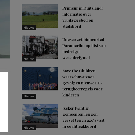
Primeur in Duitsland:
informatie over
vrijdaggebed op
stadsbord
Nieuws
Unesco zet binnenstad
Paramaribo op lijst van
bedreigd
werelderfgoed
Nieuws
Save the Children
waarschuwt voor
gevolgen nieuwe EU-
terugkeerregels voor
kinderen
Nieuws
‘Zeker twintig’
gemeenten leggen
verzet tegen azc’s vast
in coalitieakkoord
Nieuws