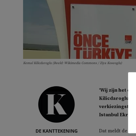
Kemal Kilicdaroglu (Beeld: Wikimedia Commons / Ziya Koseoglu)
‘Wij zijn het e
Kilicdaroglu (C
verkiezingstour
Istanbul Ekrem 
DE KANTTEKENING
Dat meldt de Tu