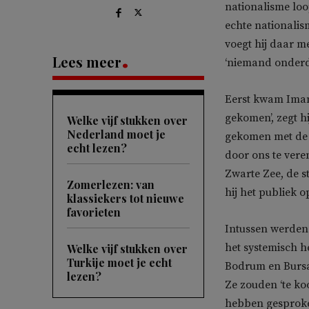
nationalisme loo
echte nationalism
voegt hij daar m
Lees meer
‘niemand onderdr
Eerst kwam Imamo
gekomen’, zegt hi
Welke vijf stukken over
Nederland moet je
gekomen met de 
echt lezen?
door ons te vere
Zwarte Zee, de s
Zomerlezen: van
hij het publiek o
klassiekers tot nieuwe
favorieten
Intussen werden 
het systemisch he
Welke vijf stukken over
Turkije moet je echt
Bodrum en Bursa
lezen?
Ze zouden ‘te ko
hebben gesprok