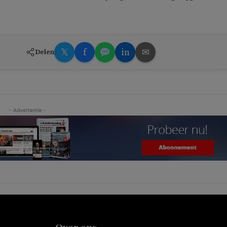
𝕏
f
in
✉
Delen
- Advertentie -