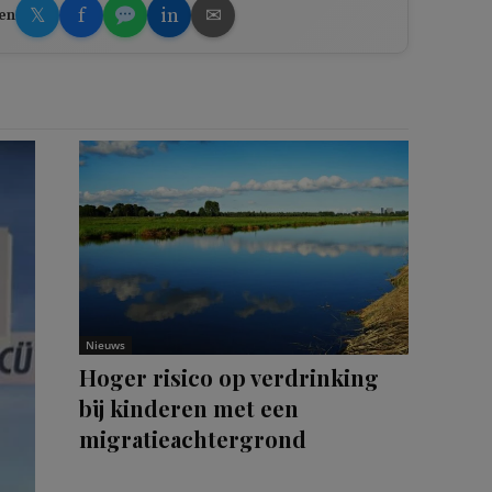
𝕏
f
in
✉
en
Nieuws
Hoger risico op verdrinking
bij kinderen met een
migratieachtergrond