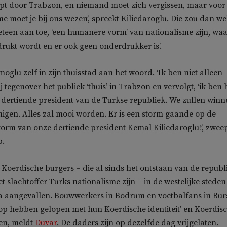
pt door Trabzon, en niemand moet zich vergissen, maar voor
e moet je bij ons wezen’, spreekt Kilicdaroglu. Die zou dan we
eteen aan toe, ‘een humanere vorm’ van nationalisme zijn, waa
ukt wordt en er ook geen onderdrukker is’.
glu zelf in zijn thuisstad aan het woord. ‘Ik ben niet alleen
j tegenover het publiek ‘thuis’ in Trabzon en vervolgt, ‘ik ben 
dertiende president van de Turkse republiek. We zullen winn
nigen. Alles zal mooi worden. Er is een storm gaande op de
torm van onze dertiende president Kemal Kilicdaroglu!’, zwee
p.
Koerdische burgers – die al sinds het ontstaan van de republ
t slachtoffer Turks nationalisme zijn – in de westelijke steden
 aangevallen. Bouwwerkers in Bodrum en voetbalfans in Bur
op hebben gelopen met hun Koerdische identiteit’ en Koerdis
en, meldt
Duvar
.
De daders zijn op dezelfde dag vrijgelaten.