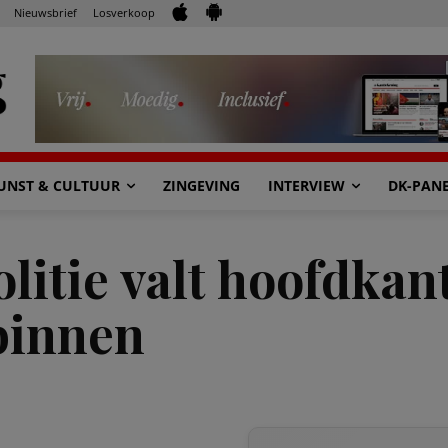
Nieuwsbrief
Losverkoop
UNST & CULTUUR
ZINGEVING
INTERVIEW
DK-PAN
litie valt hoofdkan
 binnen