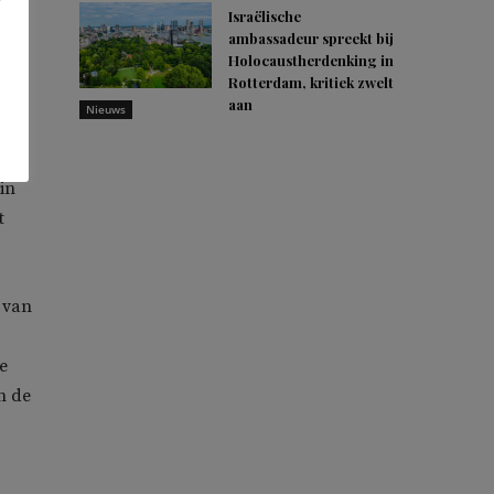
 te
Israëlische
ambassadeur spreekt bij
Holocaustherdenking in
Rotterdam, kritiek zwelt
aan
Nieuws
00
in
t
 van
e
n de