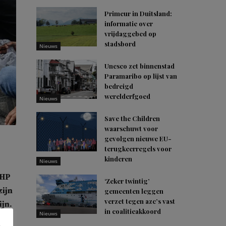
Primeur in Duitsland:
informatie over
vrijdaggebed op
stadsbord
Nieuws
Unesco zet binnenstad
Paramaribo op lijst van
bedreigd
werelderfgoed
Nieuws
Save the Children
waarschuwt voor
gevolgen nieuwe EU-
terugkeerregels voor
kinderen
Nieuws
CHP
‘Zeker twintig’
zijn
gemeenten leggen
verzet tegen azc’s vast
ijn.
in coalitieakkoord
Nieuws