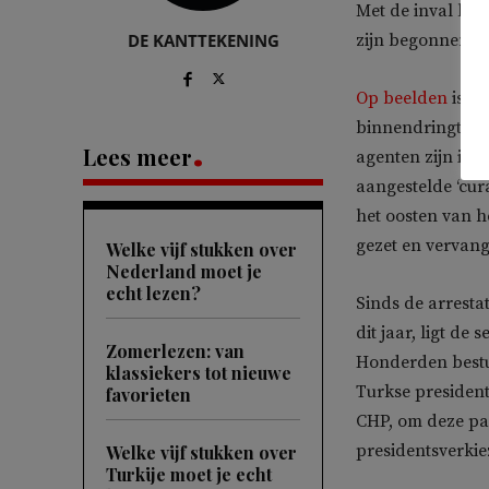
Met de inval lij
DE KANTTEKENING
zijn begonnen, z
Op beelden
is te
binnendringt. V
Lees meer
agenten zijn ing
aangestelde ‘cur
het oosten van he
gezet en vervan
Welke vijf stukken over
Nederland moet je
echt lezen?
Sinds de arrest
dit jaar, ligt de
Zomerlezen: van
Honderden bestu
klassiekers tot nieuwe
Turkse presiden
favorieten
CHP, om deze par
presidentsverkie
Welke vijf stukken over
Turkije moet je echt