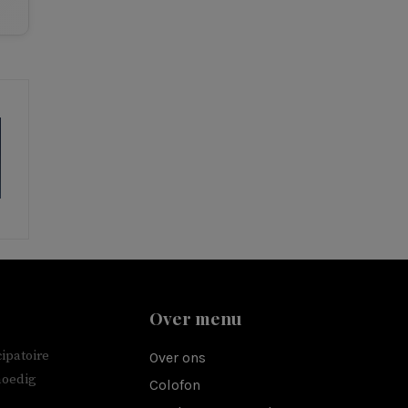
Over menu
ipatoire
Over ons
moedig
Colofon