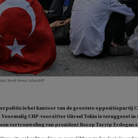
nbul. Beeld: Kemal Aslan/AFP
rpolitie is het kantoor van de grootste oppositiepartij 
 Voormalig CHP-voorzitter Gürsel Tekin is teruggezet in 
u een vertrouweling van president Recep Tayyip Erdogan z