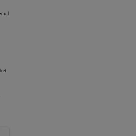
Kemal
het
l