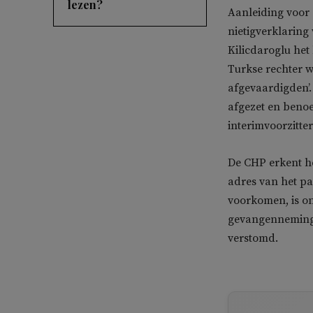
lezen?
Aanleiding voor
nietigverklaring
Kilicdaroglu het
Turkse rechter w
afgevaardigden’.
afgezet en benoe
interimvoorzitter
De CHP erkent he
adres van het pa
voorkomen, is on
gevangenneming 
verstomd.