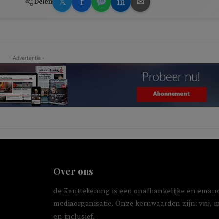
𝕏
f
in
✉
Delen
- Advertentie -
Over ons
de Kanttekening is een onafhankelijke en emanc
mediaorganisatie. Onze kernwaarden zijn: vrij, 
en inclusief.