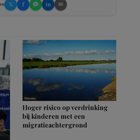
𝕏
f
in
✉
en
Nieuws
Hoger risico op verdrinking
bij kinderen met een
migratieachtergrond