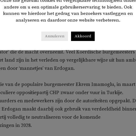
Onze site gebruikt cookies en vergelijkbare technologieën onder
kt een nieuwe fase van de ontmanteling van de Turkse oppositie
andere om u een optimale gebruikerservaring te bieden. Ook
o meldt de Turkse nieuwssite
Bianet
.
kunnen we hierdoor het gedrag van bezoekers vastleggen en
analyseren en daardoor onze website verbeteren.
 zien dat de politie met veel geweld het kantoor van de CHP
olgens de overgebleven Turkse oppositiekranten zouden er 50
Annuleren
Akkoord
ezet. Er wordt gesproken van een ‘
kayyum
’ – een door de staat
ator’ die de macht overneemt. Veel Koerdische burgemeesters 
t land zijn in het verleden op vergelijkbare wijze uit hun amb
gen door ‘mannetjes’ van Erdogan.
atie van de populaire burgemeester Ekrem Imamoglu, in maart
 seculiere oppositiepartij CHP zwaar onder vuur in Turkije.
urders en medewerkers zijn door de autoriteiten opgepakt. D
t Erdogan maakt daarbij ook gebruik van verdeeldheid binne
tij volledig te neutraliseren voor de komende
zingen in 2028.