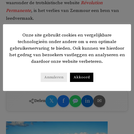
waaronder de trotskistische website
Révolution
Permanente
, is het verlies van Zemmour een bron van
leedvermaak.
Zemmour wil niet bij de pakken neerzitten. ‘We moeten
Onze site gebruikt cookies en vergelijkbare
blijven vechten, vechten voor onze kinderen, vechten
technologieën onder andere om u een optimale
gebruikerservaring te bieden. Ook kunnen we hierdoor
tegen het islamogauchisme (‘islamolinks’, red.) van
het gedrag van bezoekers vastleggen en analyseren en
Mélenchon (de radicaal-linkse presidentskandidaat, die
daardoor onze website verbeteren.
ook
populair
is onder moslims) en tegen het
technocratische en baantjesjagende links van Macron.’
Annuleren
Akkoord
𝕏
f
in
✉
Delen