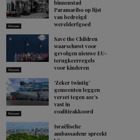
binnenstad
Paramaribo op lijst
van bedreigd
werelderfgoed
Nieuws
Save the Children
waarschuwt voor
gevolgen nieuwe EU-
terugkeerregels
voor kinderen
Nieuws
‘Zeker twintig’
gemeenten leggen
verzet tegen azc’s
vast in
coalitieakkoord
Nieuws
Israëlische
ambassadeur spreekt