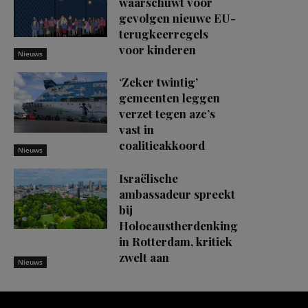
waarschuwt voor
gevolgen nieuwe EU-
terugkeerregels
voor kinderen
Nieuws
‘Zeker twintig’
gemeenten leggen
verzet tegen azc’s
vast in
coalitieakkoord
Nieuws
Israëlische
ambassadeur spreekt
bij
Holocaustherdenking
in Rotterdam, kritiek
zwelt aan
Nieuws