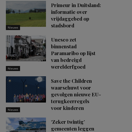
Primeur in Duitsland:
informatie over
vrijdaggebed op
stadsbord
Nieuws
Unesco zet
binnenstad
Paramaribo op lijst
van bedreigd
werelderfgoed
Nieuws
Save the Children
waarschuwt voor
gevolgen nieuwe EU-
terugkeerregels
voor kinderen
Nieuws
‘Zeker twintig’
gemeenten leggen