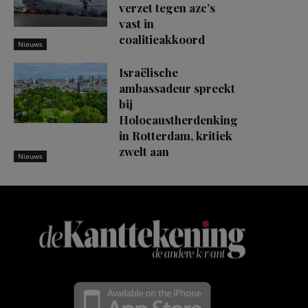
verzet tegen azc’s
vast in
coalitieakkoord
Nieuws
Israëlische
ambassadeur spreekt
bij
Holocaustherdenking
in Rotterdam, kritiek
zwelt aan
Nieuws