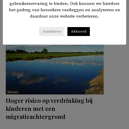
gebruikerservaring te bieden. Ook kunnen we hierdoor
het gedrag van bezoekers vastleggen en analyseren en
𝕏
f
in
✉
Delen
daardoor onze website verbeteren.
Annuleren
Akkoord
Nieuws
Hoger risico op verdrinking bij
kinderen met een
migratieachtergrond