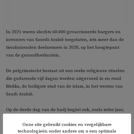
In 2021 waren slechts 60.000 gevaccineerde burgers en
inwoners van Saoedi-Arabië toegelaten, iets meer dan de
tienduizenden deelnemers in 2020, op het hoogtepunt
van de gezondheidscrisis.
De pelgrimstocht bestaat uit een reeks religieuze rituelen
die gedurende vijf dagen worden uitgevoerd in en rond
Mekka, de heiligste stad van de islam, in het westen van
Saudi-Arabië.
Op de derde dag van de hadj begint ook, zoals ieder jaar,
het islamitische Offerfeest.
Onze site gebruikt cookies en vergelijkbare
technologieën onder andere om u een optimale