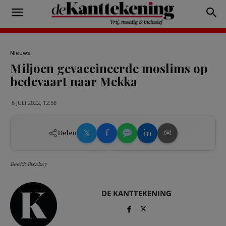
Nieuws
Miljoen gevaccineerde moslims op
bedevaart naar Mekka
6 JULI 2022, 12:58
𝕏
f
in
✉
Delen
Beeld: Pixabay
DE KANTTEKENING