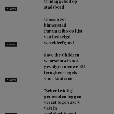
vrijdaggebed op
stadsbord
Nieuws
Unesco zet
binnenstad
Paramaribo op lijst
van bedreigd
werelderfgoed
Nieuws
Save the Children
waarschuwt voor
gevolgen nieuwe EU-
terugkeerregels
voor kinderen
Nieuws
‘Zeker twintig’
gemeenten leggen
verzet tegen azc’s
vast in
coalitieakkoord