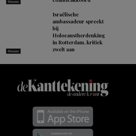
Nieuws
Israëlische
ambassadeur spreekt
bij
Holocaustherdenking
in Rotterdam, kritiek
zwelt aan
Nieuws