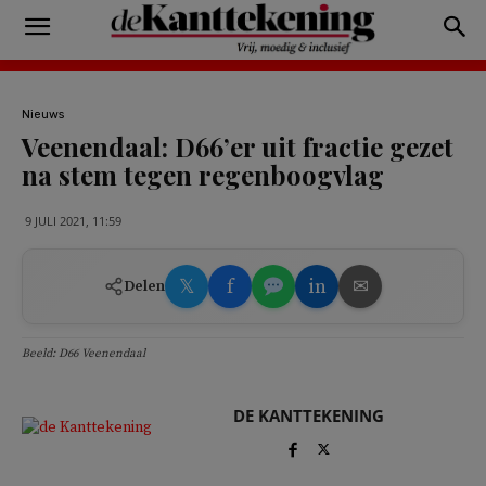
Nieuws
Veenendaal: D66’er uit fractie gezet
na stem tegen regenboogvlag
9 JULI 2021, 11:59
𝕏
f
in
✉
Delen
Beeld: D66 Veenendaal
DE KANTTEKENING