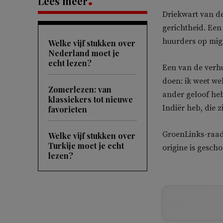
Lees meer
Driekwart van de
gerichtheid. Een
huurders op mig
Welke vijf stukken over
Nederland moet je
echt lezen?
Een van de verhu
doen: ik weet we
Zomerlezen: van
ander geloof heb
klassiekers tot nieuwe
Indiër heb, die z
favorieten
GroenLinks-raad
Welke vijf stukken over
Turkije moet je echt
origine is gescho
lezen?