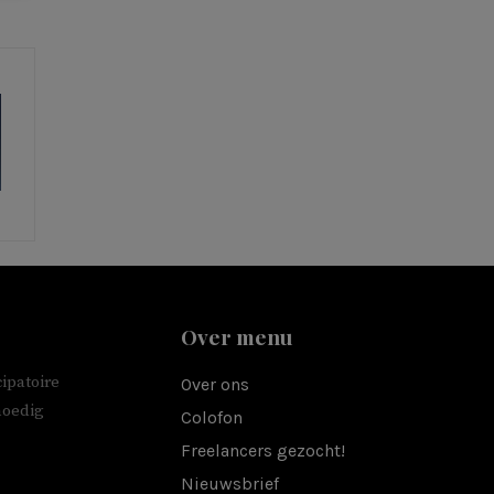
Over menu
ipatoire
Over ons
moedig
Colofon
Freelancers gezocht!
Nieuwsbrief