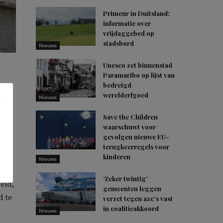
Primeur in Duitsland:
informatie over
vrijdaggebed op
stadsbord
Nieuws
Unesco zet binnenstad
Paramaribo op lijst van
bedreigd
werelderfgoed
Nieuws
n de
e
Save the Children
waarschuwt voor
gevolgen nieuwe EU-
terugkeerregels voor
den
kinderen
Nieuws
uur
‘Zeker twintig’
eld,
gemeenten leggen
d te
verzet tegen azc’s vast
in coalitieakkoord
Nieuws