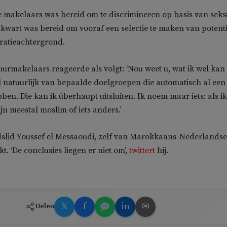
 makelaars was bereid om te discrimineren op basis van seks
 kwart was bereid om vooraf een selectie te maken van potenti
ratieachtergrond.
urmakelaars reageerde als volgt: ‘Nou weet u, wat ik wel kan
l natuurlijk van bepaalde doelgroepen die automatisch al een
ben. Die kan ik überhaupt uitsluiten. Ik noem maar iets: als i
ijn meestal moslim of iets anders.’
slid Youssef el Messaoudi, zelf van Marokkaans-Nederlandse
kt. ‘De conclusies liegen er niet om’,
twittert
hij.
𝕏
f
in
✉
Delen