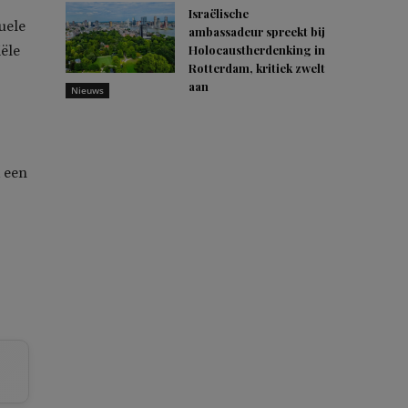
Israëlische
uele
ambassadeur spreekt bij
ële
Holocaustherdenking in
Rotterdam, kritiek zwelt
aan
Nieuws
k een