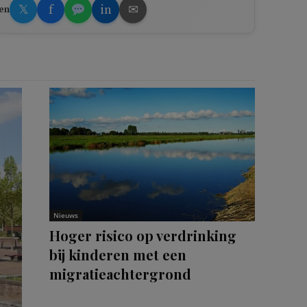
𝕏
f
in
✉
en
Nieuws
Hoger risico op verdrinking
bij kinderen met een
migratieachtergrond