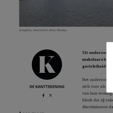
Eemplein, Amersfoort. Bron: Pixabay.
Uit onderzoek 
makelaars berei
gerichtheid of 
Het onderzoek 
DE KANTTEKENING
zich voor als po
van hun woning.
bleek dat zij va
discrimineren da