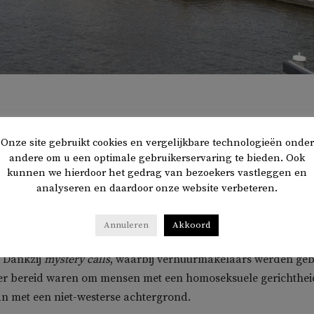
Onze site gebruikt cookies en vergelijkbare technologieën onder
van de gemeente Amersfoort blijkt dat de meerderheid va
andere om u een optimale gebruikerservaring te bieden. Ook
d is tot discriminatie van huurders met een homoseksuel
kunnen we hierdoor het gedrag van bezoekers vastleggen en
niet-westerse afkomst.
analyseren en daardoor onze website verbeteren.
werd gedaan door onderzoeksbureau RIGO. Onderzoekers de
Annuleren
Akkoord
tentiële opdrachtgevers die ondersteuning zochten bij de verh
 Dankzij
mystery calls
, waarbij verhuurmakelaars werden geb
ker bereid waren om mensen met een homoseksuele gerichthei
n met een niet-westerse achtergrond.