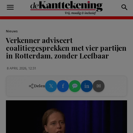
Nieuws
Verkenner adviseert
coalitiegesprekken met vier partijen
in Rotterdam, zonder Leefbaar
8 APRIL 2026, 12:31
𝕏
f
in
✉
Delen