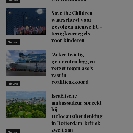
Nieuws
Save the Children
waarschuwt voor
gevolgen nieuwe EU-
terugkeerregels
voor kinderen
Nieuws
‘Zeker twintig’
gemeenten leggen
verzet tegen azc’s
vast in
coalitieakkoord
Nieuws
Israëlische
ambassadeur spreekt
bij
Holocaustherdenking
in Rotterdam, kritiek
zwelt aan
Nieuws