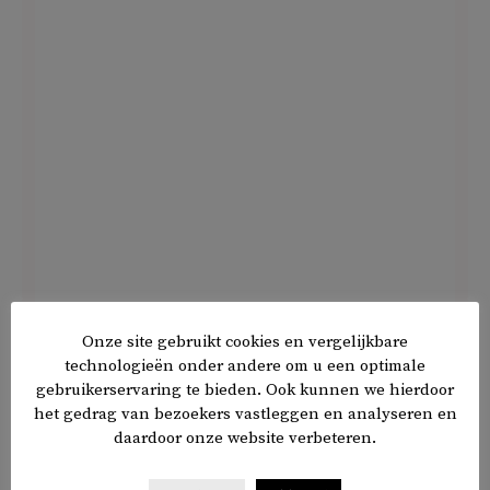
BBB-leider Caroline van der Plas
vindt
alle commotie maar
Onze site gebruikt cookies en vergelijkbare
technologieën onder andere om u een optimale
overdreven. ‘Even
for the record
: Verbod op bezit van
gebruikerservaring te bieden. Ook kunnen we hierdoor
Koran is nooit ‘op tafel’ geweest bij de onderhandelingen.
het gedrag van bezoekers vastleggen en analyseren en
Dit was een wetsvoorstel van jaren geleden waar nooit wat
daardoor onze website verbeteren.
mee is gedaan. Tijdens de eerste dag van
onderhandelingen op de Zwaluwenberg is het