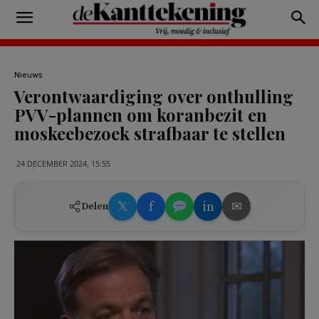
Nieuws
Verontwaardiging over onthulling
PVV-plannen om koranbezit en
moskeebezoek strafbaar te stellen
24 DECEMBER 2024, 15:55
𝕏
f
in
✉
Delen