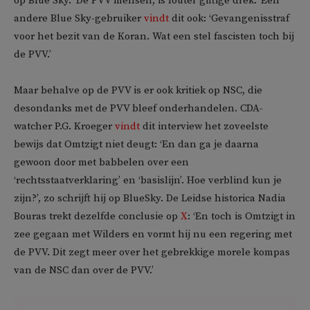
op Blue Sky. ‘De PVV mensen, is louter giftige drek.’ Een
andere Blue Sky-gebruiker
vindt
dit ook: ‘Gevangenisstraf
voor het bezit van de Koran. Wat een stel fascisten toch bij
de PVV.’
Maar behalve op de PVV is er ook kritiek op NSC, die
desondanks met de PVV bleef onderhandelen. CDA-
watcher P.G. Kroeger
vindt
dit interview het zoveelste
bewijs dat Omtzigt niet deugt: ‘En dan ga je daarna
gewoon door met babbelen over een
‘rechtsstaatverklaring’ en ‘basislijn’. Hoe verblind kun je
zijn?’, zo schrijft hij op BlueSky. De Leidse historica Nadia
Bouras trekt dezelfde conclusie op
X
: ‘En toch is Omtzigt in
zee gegaan met Wilders en vormt hij nu een regering met
de PVV. Dit zegt meer over het gebrekkige morele kompas
van de NSC dan over de PVV.’