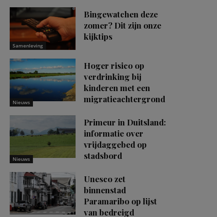
Bingewatchen deze
zomer? Dit zijn onze
kijktips
Samenleving
Hoger risico op
verdrinking bij
kinderen met een
migratieachtergrond
Nieuws
Primeur in Duitsland:
informatie over
vrijdaggebed op
stadsbord
Nieuws
Unesco zet
binnenstad
Paramaribo op lijst
van bedreigd