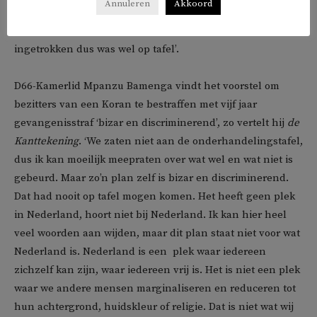
Annuleren
Akkoord
wetsvoorstel ingetrokken door Geert Wilders.’ Kritische X-
gebruikers onderschrijven deze lezing niet. ‘Het werd
ingetrokken dus was wel op tafel’.
D66-Kamerlid Mpanzu Bamenga vindt het voorstel om
bezitters van een Koran te bestraffen met vijf jaar
gevangenisstraf ‘bizar en discriminerend’, zo vertelt hij
de
Kanttekening
. ‘We zaten niet aan de onderhandelingstafel,
dus ik kan moeilijk meepraten over wat wel en wat niet is
gebeurd. Maar zo’n plan zelf is bizar en discriminerend.
Dat had nooit op tafel mogen komen. Het heeft geen plek
in Nederland, hoort niet bij Nederland. Ik kan hier heel
veel woorden aan wijden, maar dit plan staat niet voor wat
Nederland is. Nederland is een plek waar iedereen
zichzelf kan zijn, waar iedereen vrij is. Het is niet een plek
waar we andere mensen marginaliseren en reduceren tot
hun achtergrond, huidskleur of religie. Dat is niet wat wij