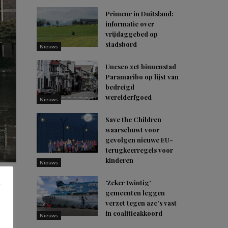
Primeur in Duitsland:
informatie over
vrijdaggebed op
stadsbord
Nieuws
Unesco zet binnenstad
Paramaribo op lijst van
bedreigd
werelderfgoed
Nieuws
Save the Children
waarschuwt voor
gevolgen nieuwe EU-
terugkeerregels voor
kinderen
Nieuws
‘Zeker twintig’
gemeenten leggen
verzet tegen azc’s vast
in coalitieakkoord
au
Nieuws