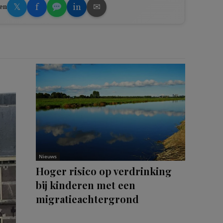
𝕏
f
in
✉
en
Nieuws
Hoger risico op verdrinking
bij kinderen met een
migratieachtergrond