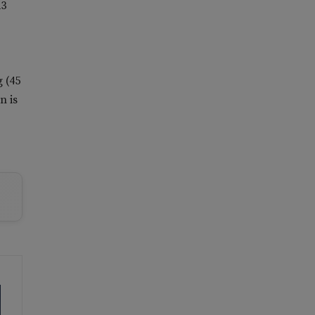
23
g (45
n is