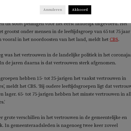
ek (CBS) blijkt dat het vertrouwen in de landelijke politiek
ft bereikt sinds 2012.
Annuleren
Akkoord
n dit soort peilingen voor het eerst landelijk uitgevoerd. Het
t grootst onder mensen in de leeftijdsgroep van 65 tot 75 jaar
h vooral in het noordoosten van het land, meldt het
CBS
.
 was het vertrouwen in de landelijke politiek in het coronaja
 In de jaren daarna is dat vertrouwen sterk afgenomen.
jdsgroepen hebben 15- tot 25-jarigen het vaakst vertrouwen in
ties’, meldt het CBS. ‘Bij oudere leeftijdsgroepen ligt dat vertro
n lager. 65- tot 75-jarigen hebben het minste vertrouwen in al
s.’
er grote verschillen in het vertrouwen in de gemeentelijke en
iek. In gemeenteraadsleden is nagenoeg twee keer zoveel