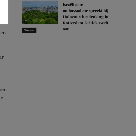
 het
Israëlische
ambassadeur spreekt bij
Holocaustherdenking in
Rotterdam, kritiek zwelt
aan
Nieuws
 en
ar
uwen
le