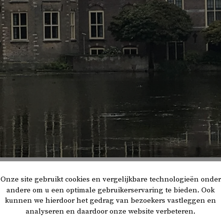
Onze site gebruikt cookies en vergelijkbare technologieën onder
andere om u een optimale gebruikerservaring te bieden. Ook
kunnen we hierdoor het gedrag van bezoekers vastleggen en
enquête
Sociale samenhang en welzijn
van het Centraal Bure
analyseren en daardoor onze website verbeteren.