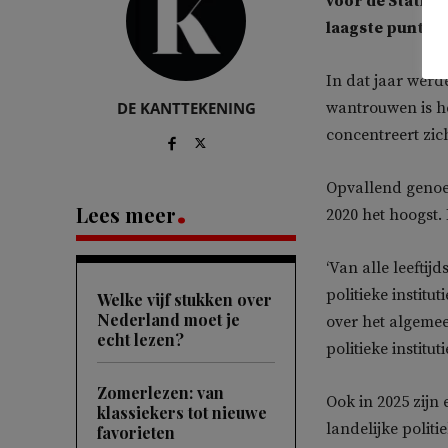
voor de Statisti
laagste punt hee
In dat jaar werde
DE KANTTEKENING
wantrouwen is he
concentreert zic
Opvallend genoeg
Lees meer
2020 het hoogst.
‘Van alle leefti
politieke institu
Welke vijf stukken over
Nederland moet je
over het algemee
echt lezen?
politieke institutie
Zomerlezen: van
Ook in 2025 zijn 
klassiekers tot nieuwe
landelijke polit
favorieten