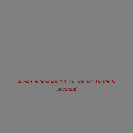
@ouadieelbouanani42
♬ son original – Ouadie El
Bouanani