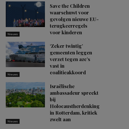
Save the Children
waarschuwt voor
gevolgen nieuwe EU-
terugkeerregels
voor kinderen
Nieuws
‘Zeker twintig’
gemeenten leggen
verzet tegen azc’s
vast in
coalitieakkoord
Nieuws
Israëlische
ambassadeur spreekt
bij
Holocaustherdenking
in Rotterdam, kritiek
zwelt aan
Nieuws