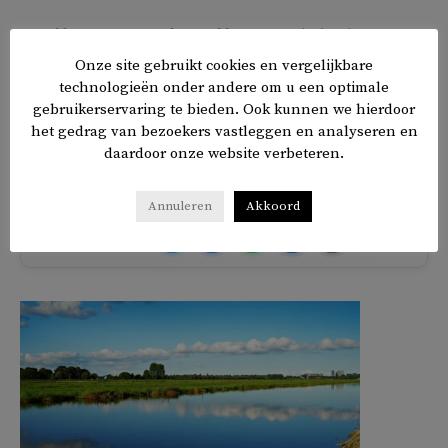
Marokkanen, maar ook Marokkaanse Nederlanders
reageren enthousiast op TikTok. ‘Ik kom (net als de toerist,
Onze site gebruikt cookies en vergelijkbare
red.) ook uit Oujda’, schrijft er een. Oujda is een grote stad
technologieën onder andere om u een optimale
gebruikerservaring te bieden. Ook kunnen we hierdoor
in het noordoosten van Marokko, vlakbij de grens met
het gedrag van bezoekers vastleggen en analyseren en
Algerije.
daardoor onze website verbeteren.
Annuleren
Akkoord
𝕏
f
in
✉
Delen