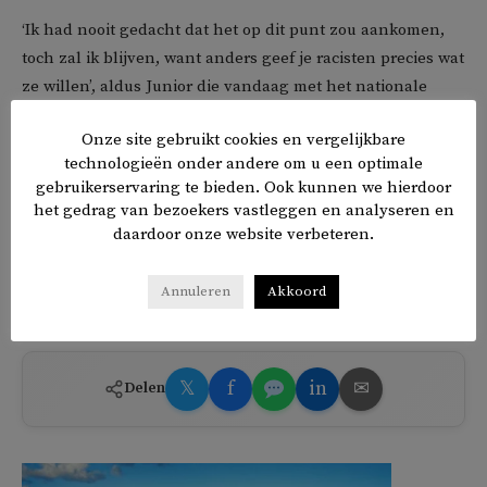
‘Ik had nooit gedacht dat het op dit punt zou aankomen,
toch zal ik blijven, want anders geef je racisten precies wat
ze willen’, aldus Junior die vandaag met het nationale
team van Brazilië een vriendschappelijke interland tegen
Onze site gebruikt cookies en vergelijkbare
Spanje speelt.
technologieën onder andere om u een optimale
gebruikerservaring te bieden. Ook kunnen we hierdoor
Ook in Nederland zijn met name donkere spelers het
het gedrag van bezoekers vastleggen en analyseren en
slachtoffer van racistische toeschouwers, waaronder Ajax-
daardoor onze website verbeteren.
spits
Brian Brobbey
vorig jaar.
Annuleren
Akkoord
TAGS
racisme
𝕏
f
in
✉
Delen