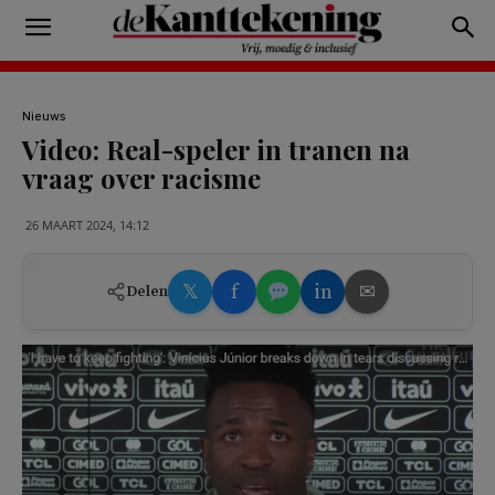
Nieuws
Video: Real-speler in tranen na
vraag over racisme
26 MAART 2024, 14:12
𝕏
f
in
✉
Delen