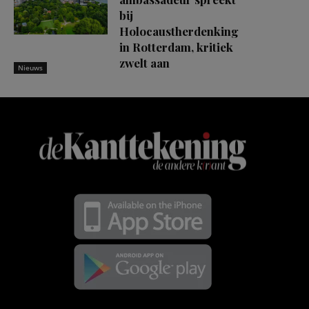
bij
Holocaustherdenking
in Rotterdam, kritiek
zwelt aan
Nieuws