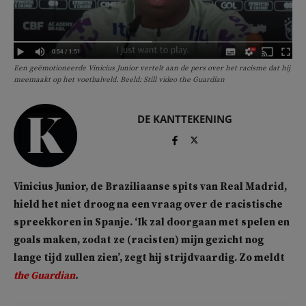
Een geëmotioneerde Vinicius Junior vertelt aan de pers over het racisme dat hij
meemaakt op het voetbalveld. Beeld: Still video the Guardian
DE KANTTEKENING
Vinicius Junior, de Braziliaanse spits van Real Madrid,
hield het niet droog na een vraag over de racistische
spreekkoren in Spanje. ‘Ik zal doorgaan met spelen en
goals maken, zodat ze (racisten) mijn gezicht nog
lange tijd zullen zien’, zegt hij strijdvaardig. Zo meldt
the Guardian
.