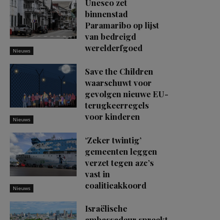
Unesco zet
binnenstad
Paramaribo op lijst
van bedreigd
werelderfgoed
Nieuws
Save the Children
waarschuwt voor
gevolgen nieuwe EU-
terugkeerregels
voor kinderen
Nieuws
‘Zeker twintig’
gemeenten leggen
verzet tegen azc’s
vast in
coalitieakkoord
Nieuws
Israëlische
ambassadeur spreekt