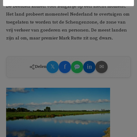
De beelden komen voor Bulgarije op een slecht moment.
Het land probeert momenteel Nederland te overtuigen om
toegelaten te worden tot de Schengenzone, de zone van
vrij verkeer van goederen en personen. De meest landen
zijn al om, maar premier Mark Rutte zit nog dwars.
𝕏
f
in
✉
Delen