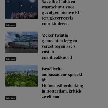
Save the Children
waarschuwt voor
gevolgen nieuwe EU-
terugkeerregels
voor kinderen
Nieuws
‘Zeker twintig’
gemeenten leggen
verzet tegen azc’s
vast in
coalitieakkoord
Nieuws
Israëlische
ambassadeur spreekt
bij
Holocaustherdenking
in Rotterdam, kritiek
zwelt aan
Nieuws