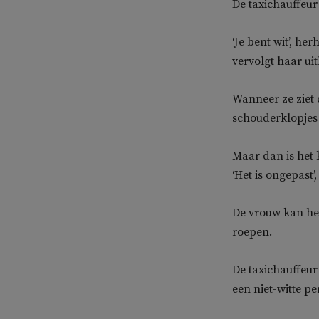
De taxichauffeur
‘Je bent wit’, h
vervolgt haar uit
Wanneer ze ziet 
schouderklopjes 
Maar dan is het 
‘Het is ongepast’, 
De vrouw kan het 
roepen.
De taxichauffeur 
een niet-witte pe