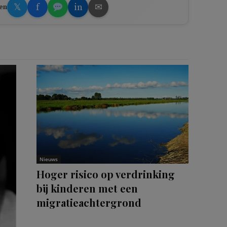
𝕏
f
in
✉
en
Nieuws
Hoger risico op verdrinking
bij kinderen met een
migratieachtergrond