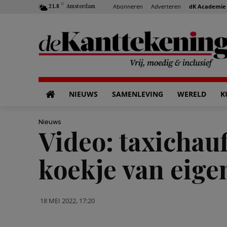
C
Abonneren
Adverteren
dK Academie
21.8
Amsterdam
NIEUWS
SAMENLEVING
WERELD
K
Nieuws
Video: taxichauf
koekje van eige
18 MEI 2022, 17:20