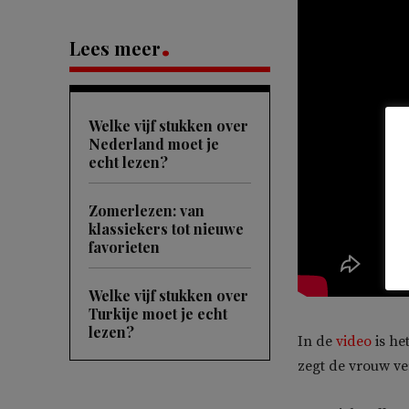
Lees meer
Welke vijf stukken over
Nederland moet je
echt lezen?
Zomerlezen: van
klassiekers tot nieuwe
favorieten
Welke vijf stukken over
Turkije moet je echt
lezen?
In de
video
is he
zegt de vrouw v