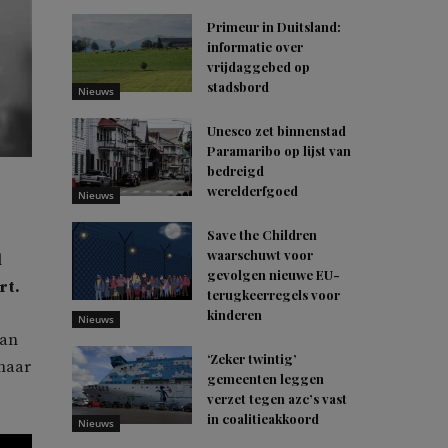
Primeur in Duitsland:
informatie over
vrijdaggebed op
stadsbord
Nieuws
Unesco zet binnenstad
Paramaribo op lijst van
bedreigd
werelderfgoed
Nieuws
Save the Children
waarschuwt voor
l
gevolgen nieuwe EU-
rt.
terugkeerregels voor
kinderen
Nieuws
aan
‘Zeker twintig’
 haar
gemeenten leggen
verzet tegen azc’s vast
in coalitieakkoord
Nieuws