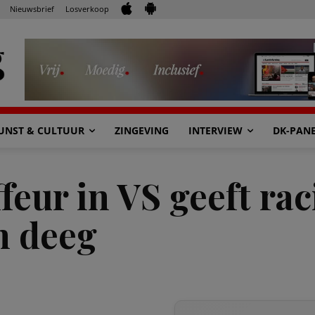
Nieuwsbrief
Losverkoop
UNST & CULTUUR
ZINGEVING
INTERVIEW
DK-PAN
feur in VS geeft rac
n deeg