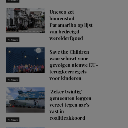
Unesco zet
binnenstad
Paramaribo op lijst
van bedreigd
werelderfgoed
Nieuws
Save the Children
waarschuwt voor
gevolgen nieuwe EU-
terugkeerregels
voor kinderen
Nieuws
‘Zeker twintig’
gemeenten leggen
verzet tegen azc’s
vast in
coalitieakkoord
Nieuws