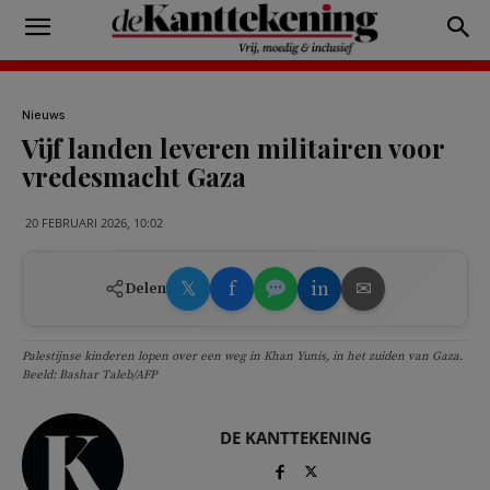
Nieuws
Vijf landen leveren militairen voor
vredesmacht Gaza
20 FEBRUARI 2026, 10:02
𝕏
f
in
✉
Delen
Palestijnse kinderen lopen over een weg in Khan Yunis, in het zuiden van Gaza.
Beeld: Bashar Taleb/AFP
DE KANTTEKENING