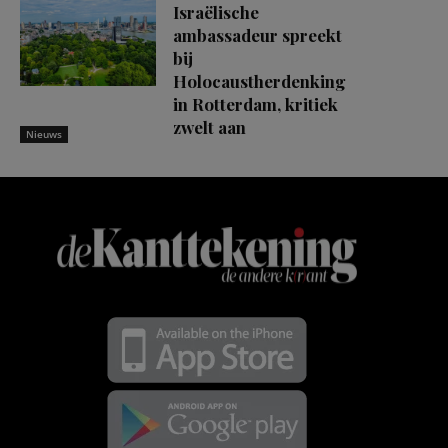
Israëlische
ambassadeur spreekt
bij
Holocaustherdenking
in Rotterdam, kritiek
zwelt aan
Nieuws