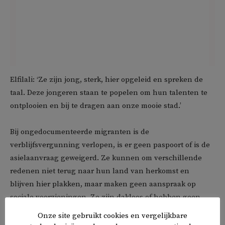
Elfilali: ‘Ze zijn jong, sterk, hier opgeleid en spreken de
taal. Deze jongeren staan te popelen om hun talenten te
ontplooien en bij te dragen aan onze mooie stad.’
Bij ongedocumenteerde migranten is de
verblijfsvergunning verlopen, is er geen paspoort of is de
asielaanvraag geweigerd. Ze kunnen om verschillende
redenen niet terug naar hun land van herkomst en
blijven hier plakken, maar maken geen aanspraak op
sociale voorzieningen. Ze zijn dakloos of hebben geen
vaste woon- of verblijfplaats.
Onze site gebruikt cookies en vergelijkbare