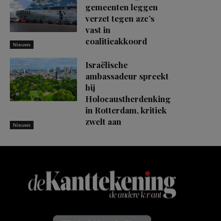
gemeenten leggen
verzet tegen azc’s
vast in
coalitieakkoord
Nieuws
Israëlische
ambassadeur spreekt
bij
Holocaustherdenking
in Rotterdam, kritiek
zwelt aan
Nieuws