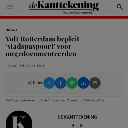
Nieuws
Volt Rotterdam bepleit
‘stadspaspoort’ voor
ongedocumenteerden
23 AUGUSTUS 2022, 12:41
𝕏
f
in
✉
Delen
De Maas in Rotterdam (Beeld: Wikimedia Commons / Thijs Houdijk)
DE KANTTEKENING