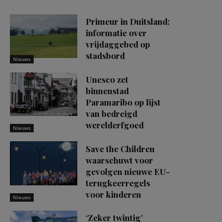
Primeur in Duitsland:
informatie over
vrijdaggebed op
stadsbord
Nieuws
Unesco zet
binnenstad
Paramaribo op lijst
van bedreigd
werelderfgoed
Nieuws
Save the Children
waarschuwt voor
gevolgen nieuwe EU-
terugkeerregels
voor kinderen
Nieuws
‘Zeker twintig’