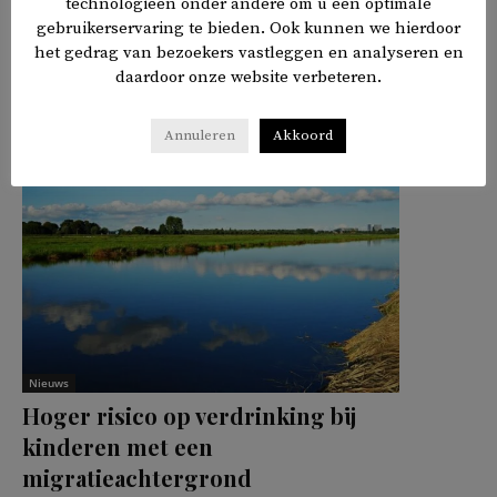
technologieën onder andere om u een optimale
gebruikerservaring te bieden. Ook kunnen we hierdoor
het gedrag van bezoekers vastleggen en analyseren en
𝕏
f
in
✉
Delen
daardoor onze website verbeteren.
Annuleren
Akkoord
Nieuws
Hoger risico op verdrinking bij
kinderen met een
migratieachtergrond