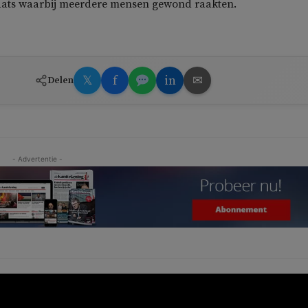
laats waarbij meerdere mensen gewond raakten.
𝕏
f
in
✉
Delen
- Advertentie -