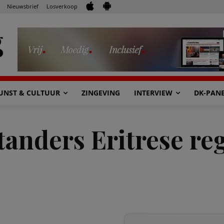
Nieuwsbrief
Losverkoop
UNST & CULTUUR
ZINGEVING
INTERVIEW
DK-PAN
tanders Eritrese re