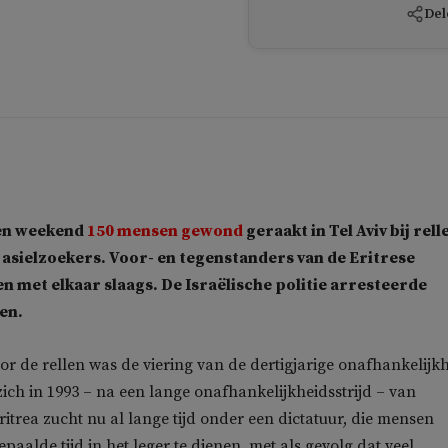
Del
pen weekend
150 mensen gewond
geraakt in Tel Aviv bij rell
 asielzoekers. Voor- en tegenstanders van de Eritrese
n met elkaar slaags. De Israëlische politie arresteerde
en.
or de rellen was de viering van de dertigjarige onafhankelijk
zich in 1993 – na een lange onafhankelijkheidsstrijd – van
ritrea zucht nu al lange tijd onder een dictatuur, die mensen
aalde tijd in het leger te dienen, met als gevolg dat veel