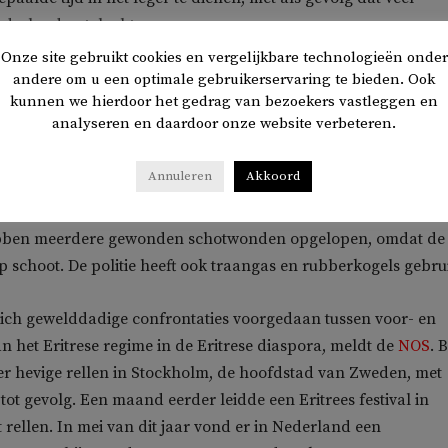
aderland ontvluchten.
Onze site gebruikt cookies en vergelijkbare technologieën onder
se ambassade in Tel Aviv aankondigde een evenement te
andere om u een optimale gebruikerservaring te bieden. Ook
kunnen we hierdoor het gedrag van bezoekers vastleggen en
loten tegenstanders van het Eritrese regime om dit te verstore
analyseren en daardoor onze website verbeteren.
raëlische autoriteiten van tevoren gewaarschuwd en hen
venement te annuleren, uit vrees dat de situatie anders uit de
Annuleren
Akkoord
n lopen.
ben meerdere gewonden schotwonden opgelopen, omdat de
rp schoot. De politie heeft ook traangas en rubberkogels gebrui
ich gewelddadige confrontaties voorgedaan tussen voor- en
n het Eritrese regime in de Eritrese diaspora, meldt de
NOS
. 
r hevige rellen in Stockholm, de hoofdstad van Zweden, met
tot gevolg. Een maand eerder leidde een Eritrees festival in
t rellen. In mei van dit jaar vond er in Nederland een