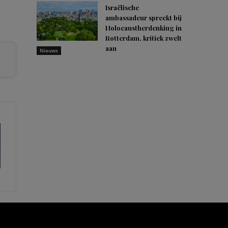
Israëlische
ambassadeur spreekt bij
Holocaustherdenking in
Rotterdam, kritiek zwelt
aan
Nieuws