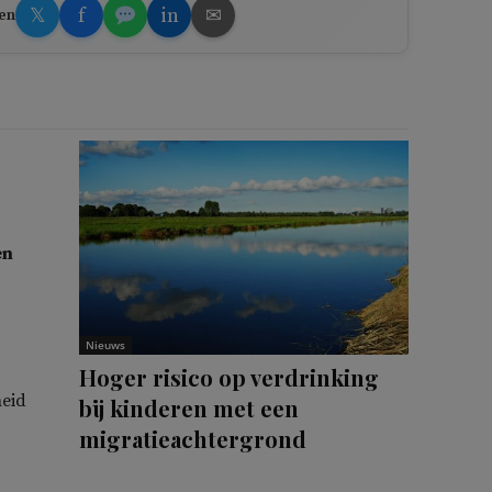
𝕏
f
in
✉
en
en
Nieuws
Hoger risico op verdrinking
heid
bij kinderen met een
migratieachtergrond