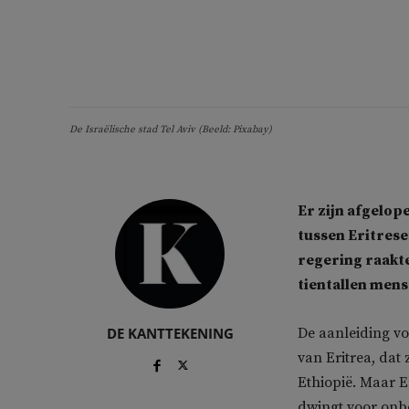
De Israëlische stad Tel Aviv (Beeld: Pixabay)
Er zijn afgelo
tussen Eritrese
regering raakte
tientallen mens
DE KANTTEKENING
De aanleiding vo
van Eritrea, dat 
Ethiopië. Maar E
dwingt voor onbep