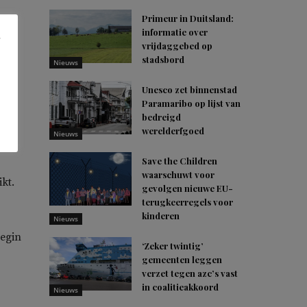
Primeur in Duitsland:
informatie over
vrijdaggebed op
stadsbord
Nieuws
n.
Unesco zet binnenstad
Paramaribo op lijst van
bedreigd
werelderfgoed
Nieuws
Save the Children
waarschuwt voor
kt.
gevolgen nieuwe EU-
terugkeerregels voor
kinderen
Nieuws
Begin
‘Zeker twintig’
gemeenten leggen
verzet tegen azc’s vast
in coalitieakkoord
Nieuws