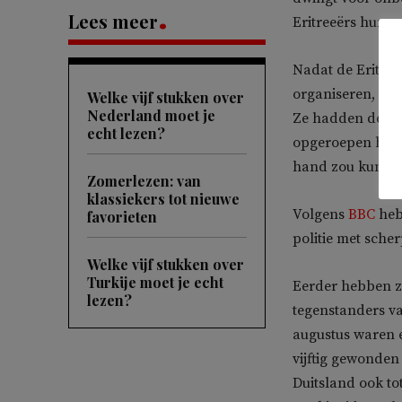
Lees meer
Eritreeërs hun v
Nadat de Eritre
organiseren, bes
Welke vijf stukken over
Nederland moet je
Ze hadden de Is
echt lezen?
opgeroepen het e
hand zou kunne
Zomerlezen: van
klassiekers tot nieuwe
Volgens
BBC
heb
favorieten
politie met sche
Welke vijf stukken over
Turkije moet je echt
Eerder hebben z
lezen?
tegenstanders va
augustus waren e
vijftig gewonden 
Duitsland ook to