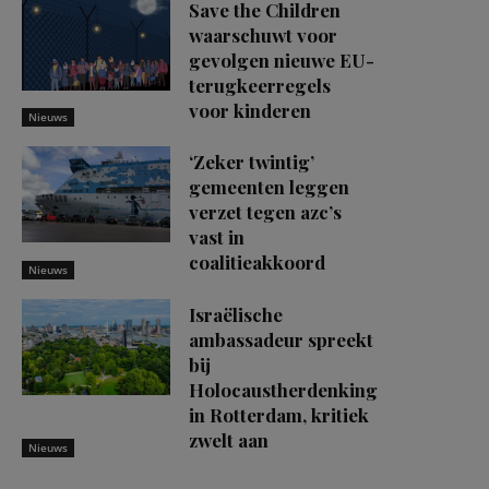
Save the Children
waarschuwt voor
gevolgen nieuwe EU-
terugkeerregels
voor kinderen
Nieuws
‘Zeker twintig’
gemeenten leggen
verzet tegen azc’s
vast in
coalitieakkoord
Nieuws
Israëlische
ambassadeur spreekt
bij
Holocaustherdenking
in Rotterdam, kritiek
zwelt aan
Nieuws