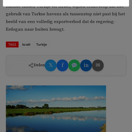
handel tussen Turkije en Israël, wijzen critici erop dat het
gebruik van Turkse havens als tussenstop niet past bij het
beeld van een volledig exportverbod dat de regering-
Erdogan naar buiten brengt.
TAGS
Israël
Turkije
𝕏
f
in
✉
Delen