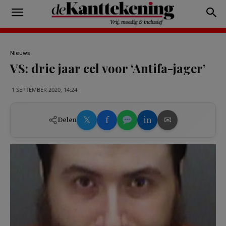
Nieuws
VS: drie jaar cel voor ‘Antifa-jager’
1 SEPTEMBER 2020, 14:24
𝕏
f
in
✉
Delen