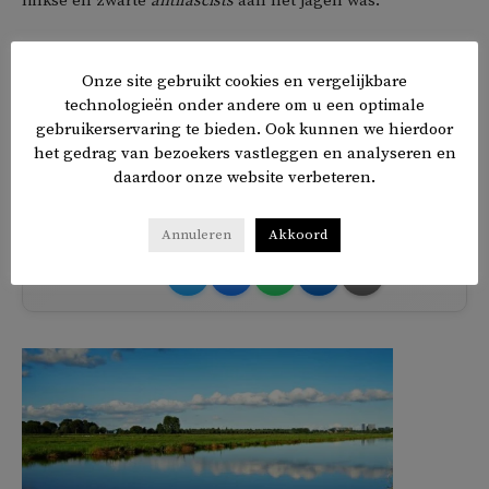
linkse en zwarte
antifascists
aan het jagen was.
Don Gathers, de bedreigde zwarte activist, zei tegen de
Onze site gebruikt cookies en vergelijkbare
rechtbank dat hij McMahon misschien ooit zou vergeven.
technologieën onder andere om u een optimale
‘Maar vandaag is niet die dag’, voegde Gathers eraan toe.
gebruikerservaring te bieden. Ook kunnen we hierdoor
‘Ik veracht alles dat jij en anderen zoals jij
het gedrag van bezoekers vastleggen en analyseren en
vertegenwoordigen.’
daardoor onze website verbeteren.
Annuleren
Akkoord
𝕏
f
in
✉
Delen