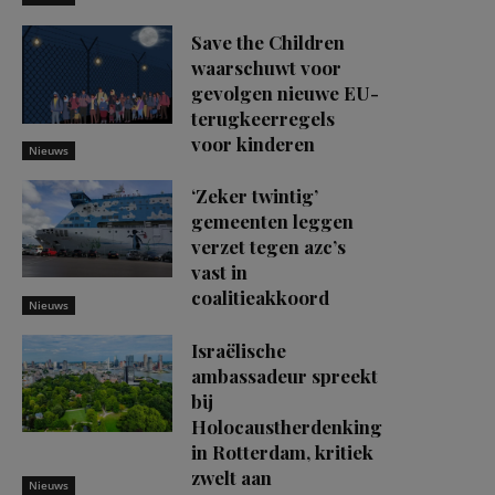
Save the Children
waarschuwt voor
gevolgen nieuwe EU-
terugkeerregels
voor kinderen
Nieuws
‘Zeker twintig’
gemeenten leggen
verzet tegen azc’s
vast in
coalitieakkoord
Nieuws
Israëlische
ambassadeur spreekt
bij
Holocaustherdenking
in Rotterdam, kritiek
zwelt aan
Nieuws