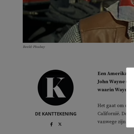
Beeld: PIxabay
Een Amerikaanse
John Wayne (190
waarin Wayne ra
Het gaat om de S
DE KANTTEKENING
Californië. De u
vanwege zijn roll