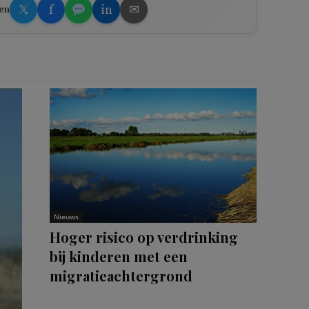
𝕏
f
in
✉
en
Nieuws
Hoger risico op verdrinking
bij kinderen met een
migratieachtergrond