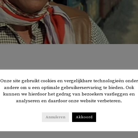
 universiteit heeft
besloten
een tentoonstelling over act
Onze site gebruikt cookies en vergelijkbare technologieën onder
7-1979) te verwijderen. Onlangs dook een oud interview 
andere om u een optimale gebruikerservaring te bieden. Ook
cistische uitlatingen deed.
kunnen we hierdoor het gedrag van bezoekers vastleggen en
analyseren en daardoor onze website verbeteren.
chool of Cinematic Arts, verbonden aan de Universiteit van Z
niversiteit had een ‘Wayne Exhibit’ waarin de acteur, beroemd
Annuleren
Akkoord
en in diverse Westerns, in het zonnetje werd gezet.