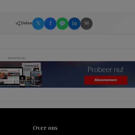
𝕏
f
in
✉
Delen
- Advertentie -
Over ons