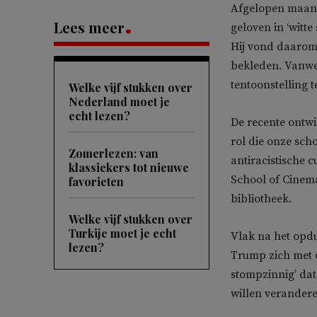
Afgelopen maand
Lees meer
geloven in ‘witte
Hij vond daarom
bekleden. Vanwe
tentoonstelling t
Welke vijf stukken over
Nederland moet je
echt lezen?
De recente ontwi
rol die onze sch
Zomerlezen: van
antiracistische c
klassiekers tot nieuwe
School of Cinema
favorieten
bibliotheek.
Welke vijf stukken over
Turkije moet je echt
Vlak na het opd
lezen?
Trump zich met 
stompzinnig’ da
willen verandere