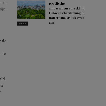
e te
Israëlische
ambassadeur spreekt bij
ijn.
Holocaustherdenking in
Rotterdam, kritiek zwelt
aan
Nieuws
r de
n de
ald
on
rt