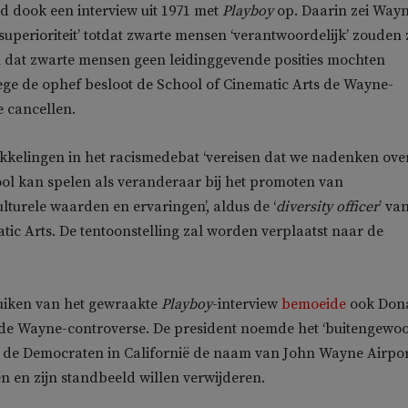
 dook een interview uit 1971 met
Playboy
op. Daarin zei Wayn
 superioriteit’ totdat zwarte mensen ‘verantwoordelijk’ zouden z
 dat zwarte mensen geen leidinggevende posities mochten
ge de ophef besloot de School of Cinematic Arts de Wayne-
e cancellen.
kkelingen in het racismedebat ‘vereisen dat we nadenken ove
ool kan spelen als veranderaar bij het promoten van
ulturele waarden en ervaringen’, aldus de ‘
diversity officer
’ va
tic Arts. De tentoonstelling zal worden verplaatst naar de
uiken van het gewraakte
Playboy
-interview
bemoeide
ook Don
de Wayne-controverse. De president noemde het ‘buitengewo
t de Democraten in Californië de naam van John Wayne Airpo
n en zijn standbeeld willen verwijderen.