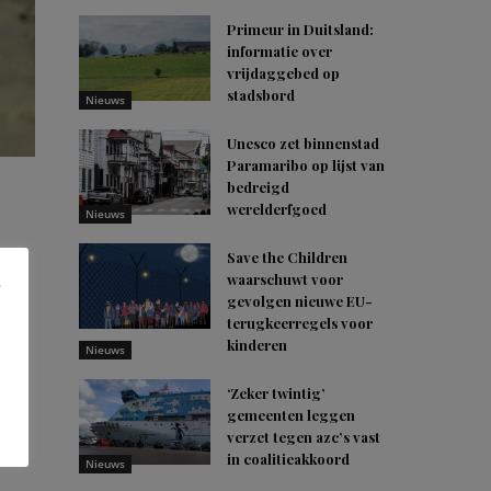
Primeur in Duitsland:
informatie over
vrijdaggebed op
stadsbord
Nieuws
Unesco zet binnenstad
Paramaribo op lijst van
bedreigd
werelderfgoed
Nieuws
Save the Children
eur
waarschuwt voor
op
gevolgen nieuwe EU-
terugkeerregels voor
kinderen
Nieuws
uid-
‘Zeker twintig’
gemeenten leggen
verzet tegen azc’s vast
in coalitieakkoord
Nieuws