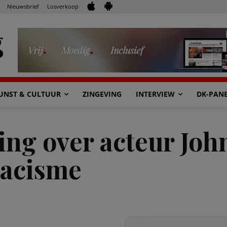
Nieuwsbrief
Losverkoop
UNST & CULTUUR
ZINGEVING
INTERVIEW
DK-PAN
ling over acteur Jo
racisme