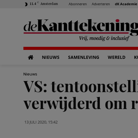
C
Abonneren
Adverteren
dK Academie
11.4
Amsterdam
NIEUWS
SAMENLEVING
WERELD
K
Nieuws
VS: tentoonstel
verwijderd om 
13 JULI 2020, 15:42