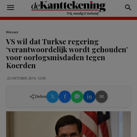
Nieuws
VS wil dat Turkse regering
‘verantwoordelijk wordt gehouden’
voor oorlogsmisdaden tegen
Koerden
23 OKTOBER 2019, 12:09
𝕏
f
in
✉
Delen