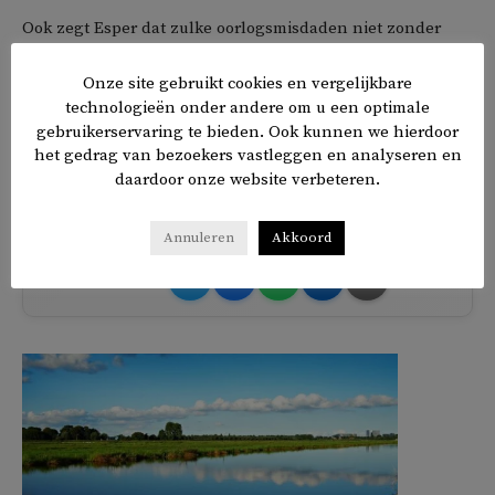
Ook zegt Esper dat zulke oorlogsmisdaden niet zonder
gevolgen mogen blijven. ‘Ik denk dat degenen die
Onze site gebruikt cookies en vergelijkbare
hiervoor verantwoordelijk zijn hiervoor verantwoordelijk
technologieën onder andere om u een optimale
gehouden moeten worden, in veel gevallen is dit de
gebruikerservaring te bieden. Ook kunnen we hierdoor
Turkse regering.’
het gedrag van bezoekers vastleggen en analyseren en
daardoor onze website verbeteren.
TAGS
Koerden
Mark Esper
Turkije
Verenigde Staten
VS
Annuleren
Akkoord
𝕏
f
in
✉
Delen