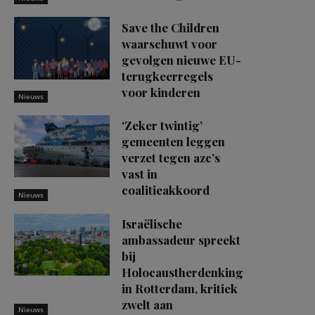
Save the Children
waarschuwt voor
gevolgen nieuwe EU-
terugkeerregels
voor kinderen
Nieuws
‘Zeker twintig’
gemeenten leggen
verzet tegen azc’s
vast in
coalitieakkoord
Nieuws
Israëlische
ambassadeur spreekt
bij
Holocaustherdenking
in Rotterdam, kritiek
zwelt aan
Nieuws