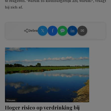
te reageren. ‘Warüm zo kleinburgerlijk
abi
, warüm?’, vraagt
hij zich af.
𝕏
f
in
✉
Delen
Nieuws
Hoger risico op verdrinking bij