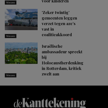
voor kinderen
Nieuws
‘Zeker twintig’
gemeenten leggen
verzet tegen azc’s
vast in
coalitieakkoord
Nieuws
Israëlische
ambassadeur spreekt
bij
Holocaustherdenking
in Rotterdam, kritiek
zwelt aan
Nieuws