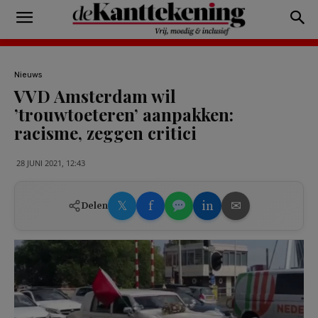
Nieuws
VVD Amsterdam wil
’trouwtoeteren’ aanpakken:
racisme, zeggen critici
28 JUNI 2021, 12:43
𝕏
f
in
✉
Delen