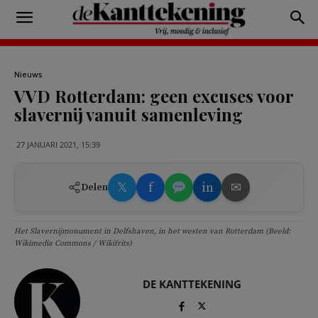
Nieuws
VVD Rotterdam: geen excuses voor
slavernij vanuit samenleving
27 JANUARI 2021, 15:39
𝕏
f
in
✉
Delen
Het Slavernijmonument in Delfshaven, in het westen van Rotterdam (Beeld:
Wikimedia Commons / Wikifrits)
DE KANTTEKENING