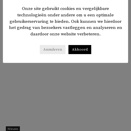
conclusie. De stedelijke elite en kooplieden waren nauw
Onze site gebruikt cookies en vergelijkbare
betrokken bij slavernij. Eén op de acht Rotterdammers
technologieën onder andere om u een optimale
stamt af van tot slaaf gemaakten.
gebruikerservaring te bieden. Ook kunnen we hierdoor
het gedrag van bezoekers vastleggen en analyseren en
daardoor onze website verbeteren.
𝕏
f
in
✉
Delen
Annuleren
Akkoord
Nieuws