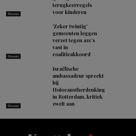
terugkeerregels
voor kinderen
Nieuws
‘Zeker twintig’
gemeenten leggen
verzet tegen azc’s
vast in
coalitieakkoord
Nieuws
Israëlische
ambassadeur spreekt
bij
Holocaustherdenking
in Rotterdam, kritiek
zwelt aan
Nieuws