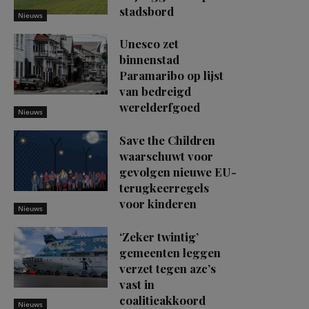
stadsbord
Nieuws
Unesco zet
binnenstad
Paramaribo op lijst
van bedreigd
werelderfgoed
Nieuws
Save the Children
waarschuwt voor
gevolgen nieuwe EU-
terugkeerregels
voor kinderen
Nieuws
‘Zeker twintig’
gemeenten leggen
verzet tegen azc’s
vast in
coalitieakkoord
Nieuws