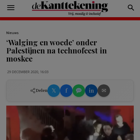
Nieuws
‘Walging en woede’ onder
Palestijnen na technofeest in
moskee
29 DECEMBER 2020, 16:03
𝕏
f
in
✉
Delen