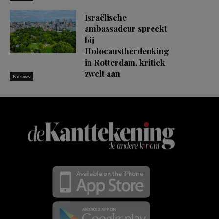
Israëlische
ambassadeur spreekt
bij
Holocaustherdenking
in Rotterdam, kritiek
zwelt aan
Nieuws