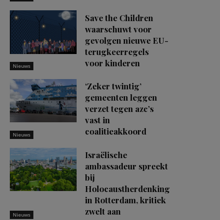
Save the Children
waarschuwt voor
gevolgen nieuwe EU-
terugkeerregels
voor kinderen
Nieuws
‘Zeker twintig’
gemeenten leggen
verzet tegen azc’s
vast in
coalitieakkoord
Nieuws
Israëlische
ambassadeur spreekt
bij
Holocaustherdenking
in Rotterdam, kritiek
zwelt aan
Nieuws