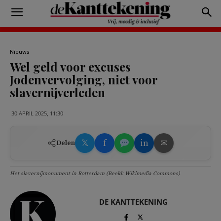
Nieuws
Wel geld voor excuses
Jodenvervolging, niet voor
slavernijverleden
30 APRIL 2025, 11:30
𝕏
f
in
✉
Delen
Het slavernijmonument in Rotterdam (Beeld: Wikimedia Commons)
DE KANTTEKENING