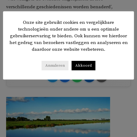
verschillende geschiedenissen worden benaderd’,
schrijven ze. Recht doen aan fouten die in het verleden
Onze site gebruikt cookies en vergelijkbare
zijn gemaakt vereist ‘een moreel consistent beleid,
technologieën onder andere om u een optimale
gebaseerd op gelijkwaardigheid’, concluderen de
gebruikerservaring te bieden. Ook kunnen we hierdoor
schrijvers.
het gedrag van bezoekers vastleggen en analyseren en
daardoor onze website verbeteren.
TAGS
Amsterdam
Jodenvervolging
slavernijverleden
Annuleren
Akkoord
𝕏
f
in
✉
Delen