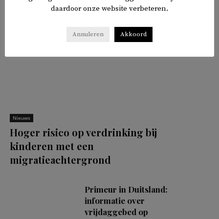
daardoor onze website verbeteren.
Annuleren
Akkoord
Nieuws
Hoger risico op verdrinking bij
kinderen met een
migratieachtergrond
Primeur in Duitsland:
informatie over
vrijdaggebed op