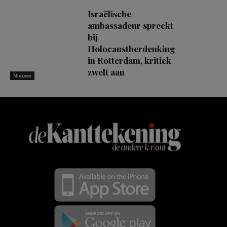
Israëlische
ambassadeur spreekt
bij
Holocaustherdenking
in Rotterdam, kritiek
zwelt aan
Nieuws