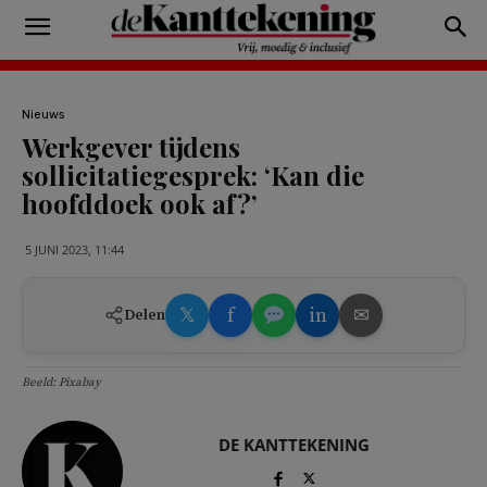
Nieuws
Werkgever tijdens
sollicitatiegesprek: ‘Kan die
hoofddoek ook af?’
5 JUNI 2023, 11:44
𝕏
f
in
✉
Delen
Beeld: Pixabay
DE KANTTEKENING