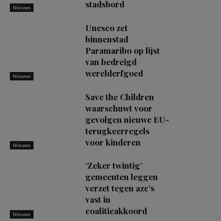
stadsbord
Nieuws
Unesco zet
binnenstad
Paramaribo op lijst
van bedreigd
werelderfgoed
Nieuws
Save the Children
waarschuwt voor
gevolgen nieuwe EU-
terugkeerregels
voor kinderen
Nieuws
‘Zeker twintig’
gemeenten leggen
verzet tegen azc’s
vast in
coalitieakkoord
Nieuws