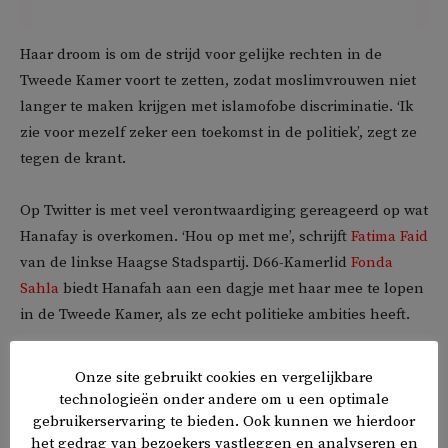
Haar droom is om de strijd voor gelijke rechten in de
Tweede Kamer voort te zetten, zodat moslimvrouwen niet
langer te maken krijgen met islamofobe discriminatie. ‘Ik
zie voor mezelf zeker een toekomst in de politiek’, zegt ze
tegen de krant.
Op Twitter is met veel verontwaardiging gereageerd op wat
Hanafay is overkomen. ‘Hou op met me’, schrijft
Fatima Faid
van de linkse Haagse Stadspartij. D66-Kamerlid
Fonda
Sahla
biedt Hanafah aan een dagje met haar mee te lopen
in de Tweede Kamer, als ze echt politieke ambities heeft.
Onze site gebruikt cookies en vergelijkbare
technologieën onder andere om u een optimale
𝕏
f
in
✉
Delen
gebruikerservaring te bieden. Ook kunnen we hierdoor
het gedrag van bezoekers vastleggen en analyseren en