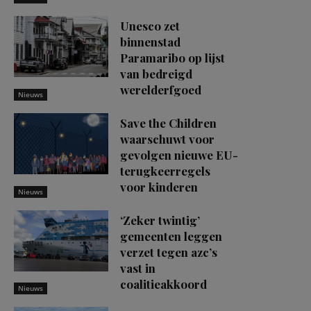
Unesco zet
binnenstad
Paramaribo op lijst
van bedreigd
werelderfgoed
Nieuws
Save the Children
waarschuwt voor
gevolgen nieuwe EU-
terugkeerregels
voor kinderen
Nieuws
‘Zeker twintig’
gemeenten leggen
verzet tegen azc’s
vast in
coalitieakkoord
Nieuws