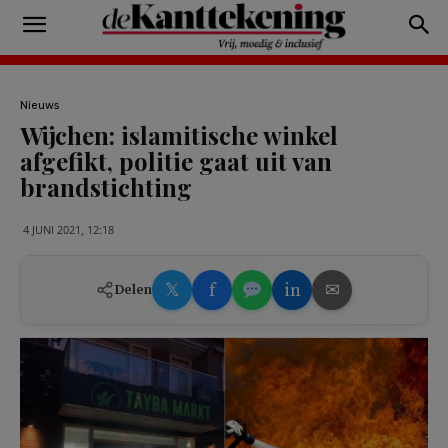
Nieuws
Wijchen: islamitische winkel
afgefikt, politie gaat uit van
brandstichting
4 JUNI 2021, 12:18
𝕏
f
in
✉
Delen