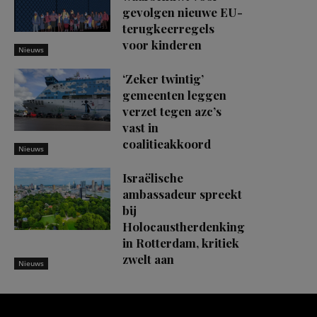
gevolgen nieuwe EU-
terugkeerregels
voor kinderen
Nieuws
‘Zeker twintig’
gemeenten leggen
verzet tegen azc’s
vast in
coalitieakkoord
Nieuws
Israëlische
ambassadeur spreekt
bij
Holocaustherdenking
in Rotterdam, kritiek
zwelt aan
Nieuws