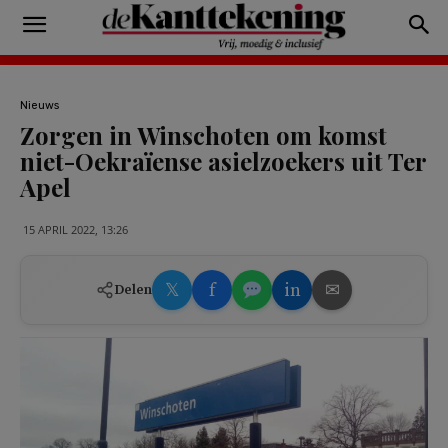
Nieuws
Zorgen in Winschoten om komst
niet-Oekraïense asielzoekers uit Ter
Apel
15 APRIL 2022, 13:26
𝕏
f
in
✉
Delen