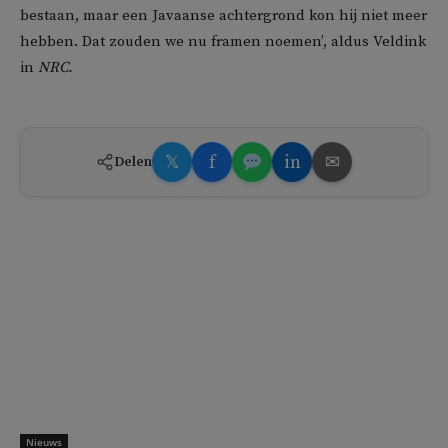
bestaan, maar een Javaanse achtergrond kon hij niet meer
hebben. Dat zouden we nu framen noemen’, aldus Veldink
in
NRC.
𝕏
f
in
✉
Delen
Nieuws