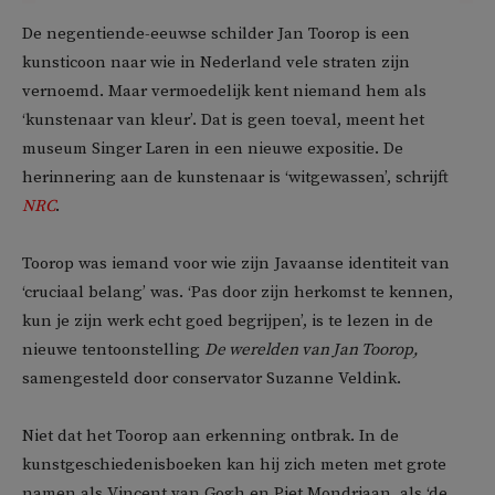
De negentiende-eeuwse schilder Jan Toorop is een
kunsticoon naar wie in Nederland vele straten zijn
vernoemd. Maar vermoedelijk kent niemand hem als
‘kunstenaar van kleur’. Dat is geen toeval, meent het
museum Singer Laren in een nieuwe expositie. De
herinnering aan de kunstenaar is ‘witgewassen’, schrijft
NRC
.
Toorop was iemand voor wie zijn Javaanse identiteit van
‘cruciaal belang’ was. ‘Pas door zijn herkomst te kennen,
kun je zijn werk echt goed begrijpen’, is te lezen in de
nieuwe tentoonstelling
De werelden van Jan Toorop,
samengesteld door conservator Suzanne Veldink.
Niet dat het Toorop aan erkenning ontbrak. In de
kunstgeschiedenisboeken kan hij zich meten met grote
namen als Vincent van Gogh en Piet Mondriaan, als ‘de