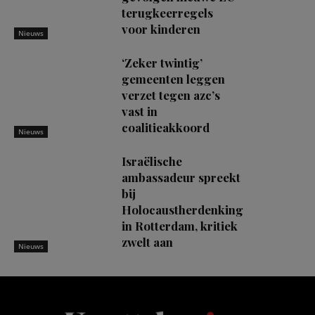
terugkeerregels
voor kinderen
Nieuws
‘Zeker twintig’
gemeenten leggen
verzet tegen azc’s
vast in
coalitieakkoord
Nieuws
Israëlische
ambassadeur spreekt
bij
Holocaustherdenking
in Rotterdam, kritiek
zwelt aan
Nieuws