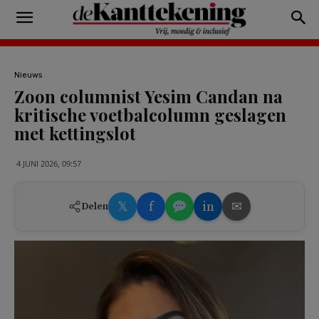
Nieuws
Zoon columnist Yesim Candan na
kritische voetbalcolumn geslagen
met kettingslot
4 JUNI 2026, 09:57
𝕏
f
in
✉
Delen