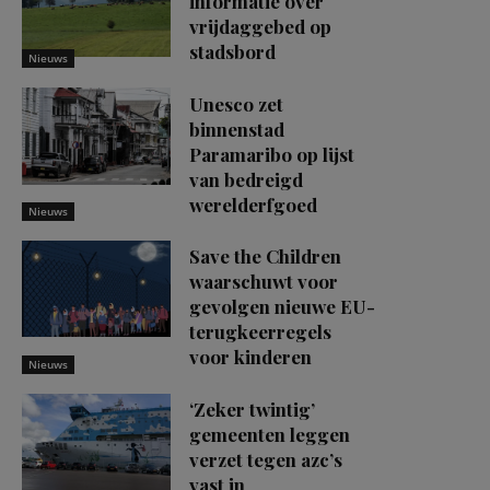
informatie over
vrijdaggebed op
stadsbord
Nieuws
Unesco zet
binnenstad
Paramaribo op lijst
van bedreigd
werelderfgoed
Nieuws
Save the Children
waarschuwt voor
gevolgen nieuwe EU-
terugkeerregels
voor kinderen
Nieuws
‘Zeker twintig’
gemeenten leggen
verzet tegen azc’s
vast in