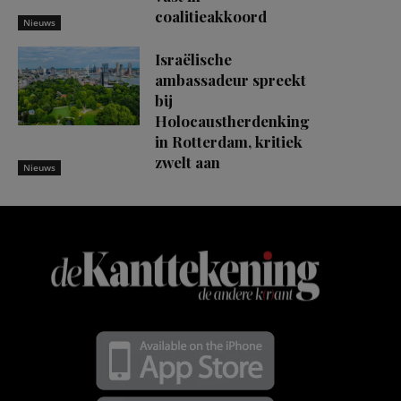
coalitieakkoord
Nieuws
Israëlische
ambassadeur spreekt
bij
Holocaustherdenking
in Rotterdam, kritiek
zwelt aan
Nieuws