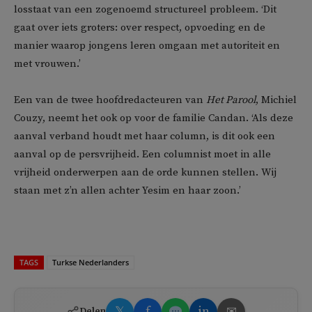
losstaat van een zogenoemd structureel probleem. ‘Dit
gaat over iets groters: over respect, opvoeding en de
manier waarop jongens leren omgaan met autoriteit en
met vrouwen.’
Een van de twee hoofdredacteuren van
Het Parool
,
Michiel
Couzy
, neemt het ook op voor de familie Candan. ‘Als deze
aanval verband houdt met haar column, is dit ook een
aanval op de persvrijheid. Een columnist moet in alle
vrijheid onderwerpen aan de orde kunnen stellen. Wij
staan met z’n allen achter Yesim en haar zoon.’
TAGS
Turkse Nederlanders
𝕏
f
in
✉
Delen