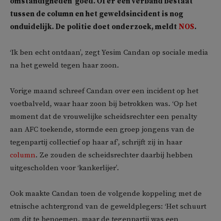
omstandigheden’ goed. Of er een verband bestaat
tussen de column en het geweldsincident is nog
onduidelijk. De politie doet onderzoek, meldt
NOS
.
‘Ik ben echt ontdaan’, zegt Yesim Candan op sociale media
na het geweld tegen haar zoon.
Vorige maand schreef Candan over een incident op het
voetbalveld, waar haar zoon bij betrokken was. ‘Op het
moment dat de vrouwelijke scheidsrechter een penalty
aan AFC toekende, stormde een groep jongens van de
tegenpartij collectief op haar af’, schrijft zij in haar
column
. Ze zouden de scheidsrechter daarbij hebben
uitgescholden voor ‘kankerlijer’.
Ook maakte Candan toen de volgende koppeling met de
etnische achtergrond van de geweldplegers: ‘Het schuurt
om dit te benoemen, maar de tegenpartij was een