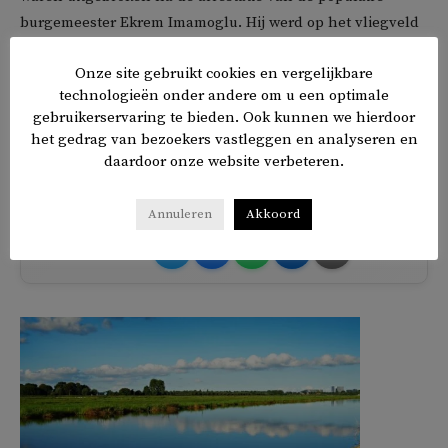
burgemeester Ekrem Imamoglu. Hij werd op het vliegveld
meteen ingerekend en naar de Silivri-gevangenis
Onze site gebruikt cookies en vergelijkbare
gestuurd, waar veel politieke gevangenen door de Turkse
technologieën onder andere om u een optimale
staat van ‘terrorisme’ worden beschuldigd en jarenlang
gebruikerservaring te bieden. Ook kunnen we hierdoor
vastzitten.
het gedrag van bezoekers vastleggen en analyseren en
daardoor onze website verbeteren.
TAGS
Turkije
Annuleren
Akkoord
𝕏
f
in
✉
Delen