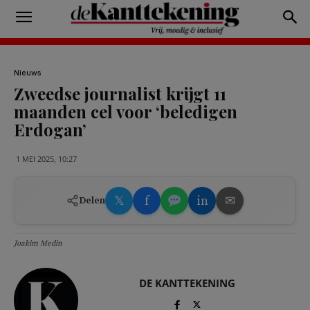
Nieuws
Zweedse journalist krijgt 11
maanden cel voor ‘beledigen
Erdogan’
1 MEI 2025, 10:27
𝕏
f
in
✉
Delen
Joakim Medin
DE KANTTEKENING