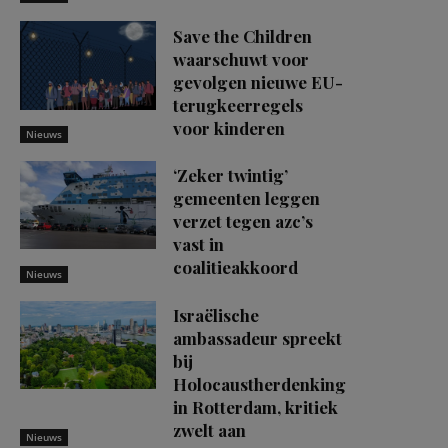
Save the Children
waarschuwt voor
gevolgen nieuwe EU-
terugkeerregels
voor kinderen
Nieuws
‘Zeker twintig’
gemeenten leggen
verzet tegen azc’s
vast in
coalitieakkoord
Nieuws
Israëlische
ambassadeur spreekt
bij
Holocaustherdenking
in Rotterdam, kritiek
zwelt aan
Nieuws