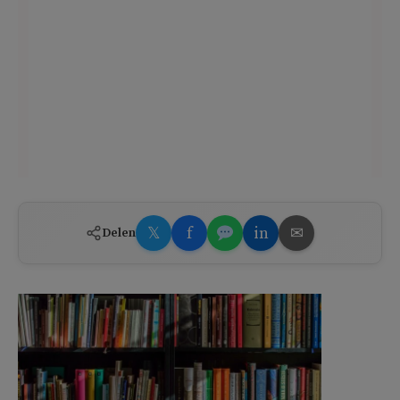
𝕏
f
in
✉
Delen