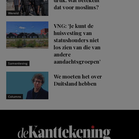
dat voor moslims?
Wereld
VNG: ‘Je kunt de
huisvesting van
statushouders niet
los zien van die van
andere
aandachtsgroepen’
Samenleving
We moeten het over
Duitsland hebben
Columns