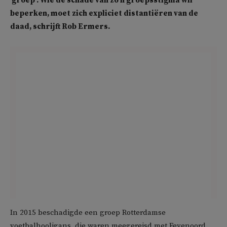
‘groep’. Wie de schade van zo’n groepsstigma wil
beperken, moet zich expliciet distantiëren van de
daad, schrijft Rob Ermers.
In 2015 beschadigde een groep Rotterdamse
voetbalhooligans, die waren meegereisd met Feyenoord,