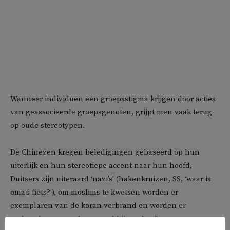
Wanneer individuen een groepsstigma krijgen door acties
van geassocieerde groepsgenoten, grijpt men vaak terug
op oude stereotypen.
De Chinezen kregen beledigingen gebaseerd op hun
uiterlijk en hun stereotiepe accent naar hun hoofd,
Duitsers zijn uiteraard ‘nazi’s’ (hakenkruizen, SS, ‘waar is
oma’s fiets?’), om moslims te kwetsen worden er
exemplaren van de koran verbrand en worden er
varkenskoppen gedeponeerd bij moskeeën.