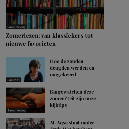
Samenleving
Zomerlezen: van klassiekers tot
nieuwe favorieten
Hoe de zonden
deugden werden en
omgekeerd
Columns
Bingewatchen deze
zomer? Dit zijn onze
kijktips
Samenleving
Al-Aqsa staat onder
druk. Wat betekent