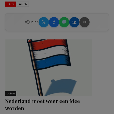
TAGS
nr. 66
𝕏
f
in
✉
Delen
Opinie
Nederland moet weer een idee
worden