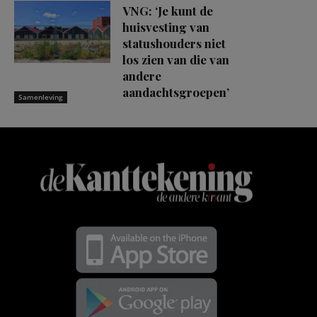
VNG: ‘Je kunt de
huisvesting van
statushouders niet
los zien van die van
andere
aandachtsgroepen’
Samenleving