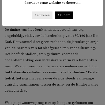
daardoor onze website verbeteren.
aandacht moet komen voor contractarbeiders dan moet
het budget gedeeld worden. Zie hier weer een vorm van
Annuleren
Akkoord
verdeel en heers.
De timing van het Denk-initiatiefvoorstel was erg
ongelukkig, vlak voor de herdenking van 150/160 jaar Keti
Koti. Het voorstel doet geen recht aan de jarenlange strijd
van de nazaten van tot slaafgemaakten voor erkenning.
Het heeft tientallen jaren geduurd voordat de
dodenherdenking een inclusievere vorm van herdenken
werd. Waarom wordt van de nazaten meteen verwacht om
het koloniale verleden gezamenlijk te herdenken? En dan
heb ik het nog niet eens over de nog steeds aanwezige
etnische spanningen tussen de Afro- en de Hindostaanse
gemeenschap.
We zijn gewoonweg nog niet op het punt gekomen om